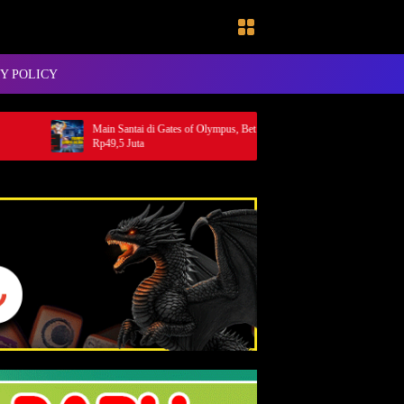
Y POLICY
Main Santai di Gates of Olympus, Bet Kecil Berbuah
Gate of Gatot Ka
Rp49,5 Juta