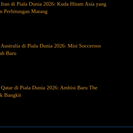
 Iran di Piala Dunia 2026: Kuda Hitam Asia yang
n Perhitungan Matang
25, 2026
 Australia di Piala Dunia 2026: Misi Socceroos
ah Baru
23, 2026
 Qatar di Piala Dunia 2026: Ambisi Baru The
k Bangkit
20, 2026