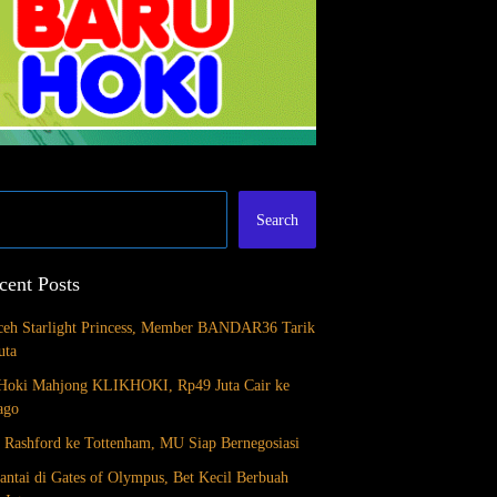
Search
cent Posts
ceh Starlight Princess, Member BANDAR36 Tarik
uta
 Hoki Mahjong KLIKHOKI, Rp49 Juta Cair ke
ago
 Rashford ke Tottenham, MU Siap Bernegosiasi
antai di Gates of Olympus, Bet Kecil Berbuah