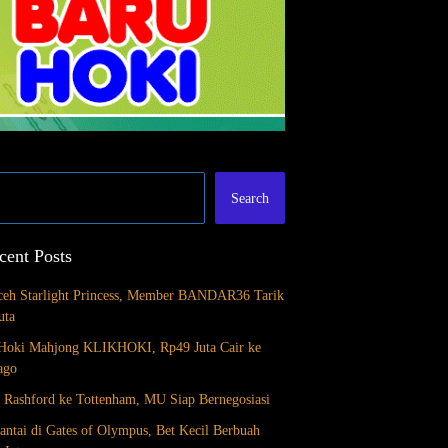
Search
cent Posts
ceh Starlight Princess, Member BANDAR36 Tarik
uta
 Hoki Mahjong KLIKHOKI, Rp49 Juta Cair ke
ago
 Rashford ke Tottenham, MU Siap Bernegosiasi
antai di Gates of Olympus, Bet Kecil Berbuah