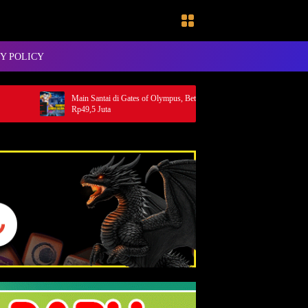
Y POLICY
Main Santai di Gates of Olympus, Bet Kecil Berbuah
Gate of Gat
Rp49,5 Juta