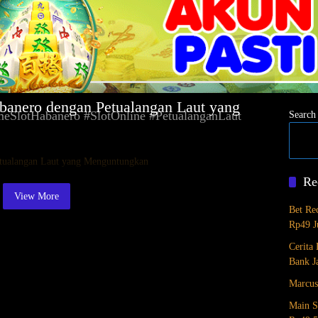
banero dengan Petualangan Laut yang
eSlotHabanero #SlotOnline #PetualanganLaut
Search
Re
View More
Bet Re
Rp49 J
Cerita
Bank J
Marcus
Main S