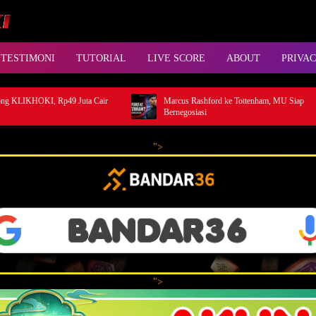
TESTIMONI
TUTORIAL
LIVE SCORE
ABOUT
PRIVAC
IKHOKI, Rp49 Juta Cair
Marcus Rashford ke Tottenham, MU Siap
Bernegosiasi
">
">