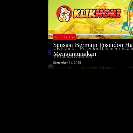
Info KlikHoki
Sensasi Bermain Poseidon Ha
#Klikhoki #PoseidonHabanero #Gam
Menguntungkan
#MainDiKlikhoki
September 21, 2025