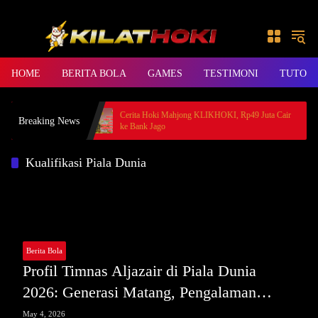
Skip to content
HOME
BERITA BOLA
GAMES
TESTIMONI
TUTORI
 Member BANDAR36
Cerita Hoki Mahjong KLIKHOKI, Rp49 Juta Cair
Breaking News
ke Bank Jago
Kualifikasi Piala Dunia
Berita Bola
Profil Timnas Aljazair di Piala Dunia
2026: Generasi Matang, Pengalaman
Solid, dan Ambisi Menjadi Kuda Hitam
May 4, 2026