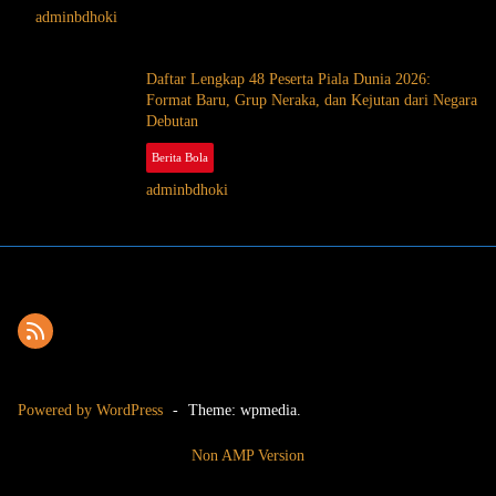
adminbdhoki
Afrika
Daftar Lengkap 48 Peserta Piala Dunia 2026:
Format Baru, Grup Neraka, dan Kejutan dari Negara
Debutan
Berita Bola
April 18, 2026
adminbdhoki
Powered by WordPress
-
Theme: wpmedia.
Non AMP Version