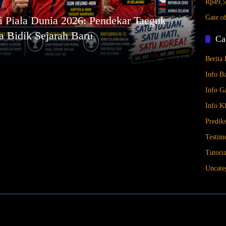
Rp49,5
Gate o
di Piala Dunia 2026: Pendekar Taeguk
a Bidik Sejarah Baru
Ca
Berita 
Info B
Info G
Info K
Prediks
Testim
Tutoria
Uncate