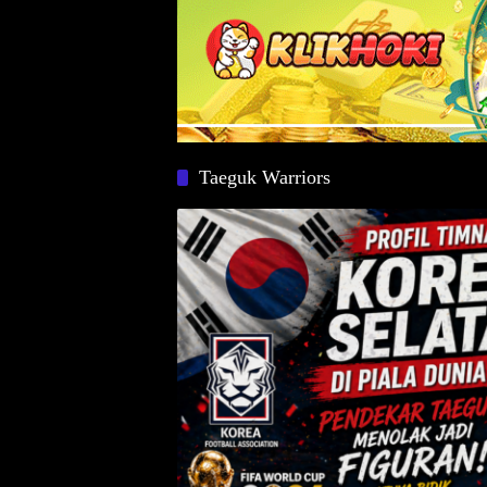
Taeguk Warriors