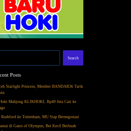
Search
cent Posts
ceh Starlight Princess, Member BANDAR36 Tarik
uta
 Hoki Mahjong KLIKHOKI, Rp49 Juta Cair ke
ago
 Rashford ke Tottenham, MU Siap Bernegosiasi
antai di Gates of Olympus, Bet Kecil Berbuah