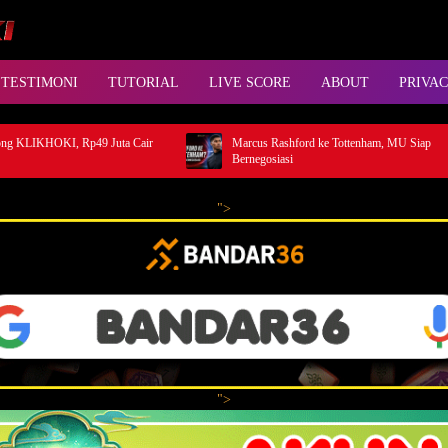
TESTIMONI
TUTORIAL
LIVE SCORE
ABOUT
PRIVAC
IKHOKI, Rp49 Juta Cair
Marcus Rashford ke Tottenham, MU Siap
Bernegosiasi
">
">