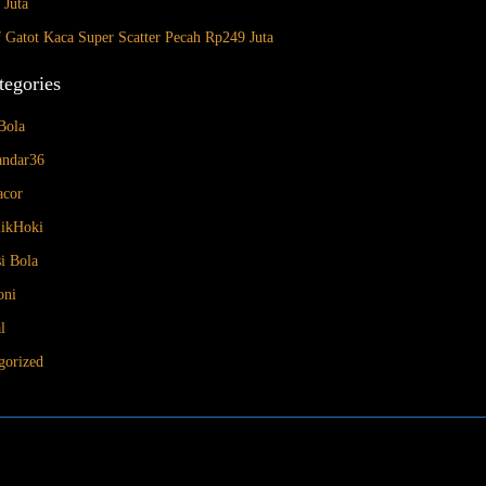
 Juta
f Gatot Kaca Super Scatter Pecah Rp249 Juta
tegories
Bola
andar36
acor
likHoki
i Bola
oni
l
gorized