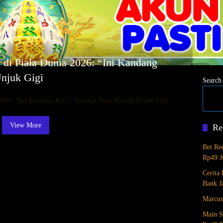
t di Piala Dunia 2026: “Ini Kandang
njuk Gigi
Search
View More
Re
Bet Re
Rp49 J
Cerita
Bank J
Marcus
Main S