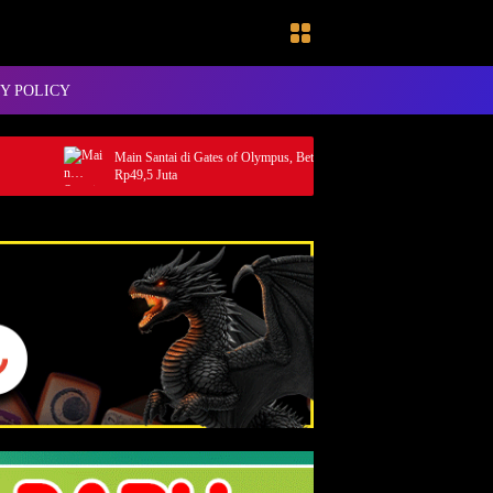
Y POLICY
Main Santai di Gates of Olympus, Bet Kecil Berbuah
Gate of Gat
Rp49,5 Juta