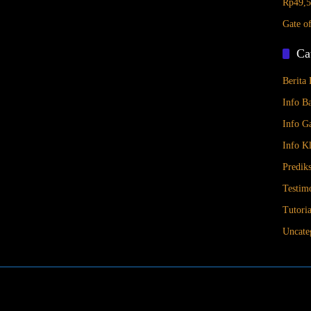
Rp49,5
Gate o
Ca
Berita 
Info B
Info G
Info K
Prediks
Testim
Tutoria
Uncate