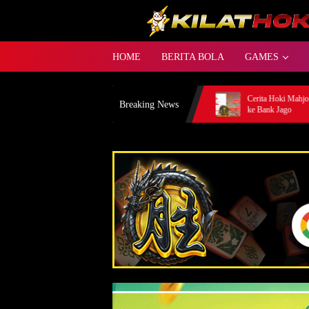
Skip
to
content
HOME
BERITA BOLA
GAMES
Bet Receh Starlight Princess, Member BANDAR36
Cerita Hoki Mahjong KL
Breaking News
Tarik Rp49 Juta
ke Bank Jago