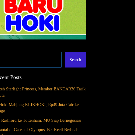
Search
cent Posts
ceh Starlight Princess, Member BANDAR36 Tarik
uta
 Hoki Mahjong KLIKHOKI, Rp49 Juta Cair ke
ago
 Rashford ke Tottenham, MU Siap Bernegosiasi
antai di Gates of Olympus, Bet Kecil Berbuah