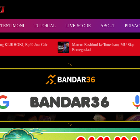
TESTIMONI
TUTORIAL
LIVE SCORE
ABOUT
PRIVAC
IKHOKI, Rp49 Juta Cair
Marcus Rashford ke Tottenham, MU Siap
Bernegosiasi
">
">