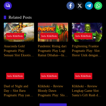
Related Posts
Info KlikHoki
Info KlikHoki
Info KlikHoki
Anaconda Gold
Pandemic Rising dari
Frightening Frankie
Pragmatic Play:
Pragmatic Play Lagi
Pragmatic Play: Slot
Sensasi Slot Eksotis
Ramai Dibahas—Ini
Horor Unik dengan
dengan Peluang Emas
Fitur, Tema, dan
Sensasi Menegangkan
Alasan Banyak Player
dan Peluang Cuan
Kepo
Besar
Info KlikHoki
Info KlikHoki
Info KlikHoki
Duel of Night and
Klikhoki – Review
Klikhoki – Review
Day – Slot Baru
Bloody Dawn
Lengkap Game Slot
Pragmatic Play yang
Pragmatic Play: Slot
Santa’s Gift Rush dari
Membawa
Horor Paling Ganas
PG Soft, Hadiah Natal
Pertempuran Matahari
dengan Fitur
Mengalir Deras!