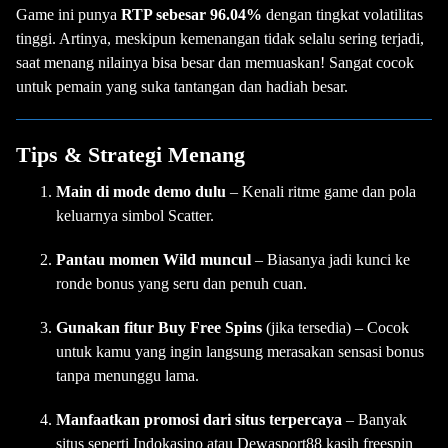
Game ini punya
RTP sebesar 96.04%
dengan tingkat volatilitas
tinggi. Artinya, meskipun kemenangan tidak selalu sering terjadi,
saat menang nilainya bisa besar dan memuaskan! Sangat cocok
untuk pemain yang suka tantangan dan hadiah besar.
Tips & Strategi Menang
Main di mode demo dulu
– Kenali ritme game dan pola
keluarnya simbol Scatter.
Pantau momen Wild muncul
– Biasanya jadi kunci ke
ronde bonus yang seru dan penuh cuan.
Gunakan fitur Buy Free Spins
(jika tersedia) – Cocok
untuk kamu yang ingin langsung merasakan sensasi bonus
tanpa menunggu lama.
Manfaatkan promosi dari situs terpercaya
– Banyak
situs seperti Indokasino atau Dewasport88 kasih freespin