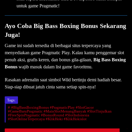
untuk game Pragmatic!
Ayo Coba Big Bass Boxing Bonus Sekarang
Juga!
Game ini sudah tersedia di berbagai situs terpercaya yang
menyediakan game Pragmatic Play. Kalau kamu penggemar slot
penuh aksi, grafis keren, dan bonus gila-gilaan,
Big Bass Boxing
Bonus
wajib masuk dalam list game favoritmu.
Rasakan adrenalin saat simbol Wild bertinju demi hadiah besar.
Siap-siap dibuat jatuh cinta sama setiap spin-nya!
Tags:
#BigBassBoxingBonus #PragmaticPlay #SlotGacor
#GameBaruPragmatic #MainSlotMenangBanyak #SlotTinjuIkan
#FreeSpinPragmatic #BonusRound #SlotIndonesia
#SlotOnlineTerpercaya #KlikHoki #KlikHokislot