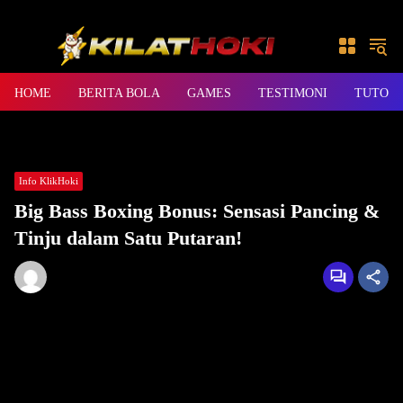
Skip to content
HOME
BERITA BOLA
GAMES
TESTIMONI
TUTORI
Home
Info KlikHoki
Big Bass Boxing Bonus: Sensasi Pancing & Tinju
dalam Satu Putaran!
Info KlikHoki
Big Bass Boxing Bonus: Sensasi Pancing &
Tinju dalam Satu Putaran!
Adminbdhoki
3 Min Read
June 19, 2025