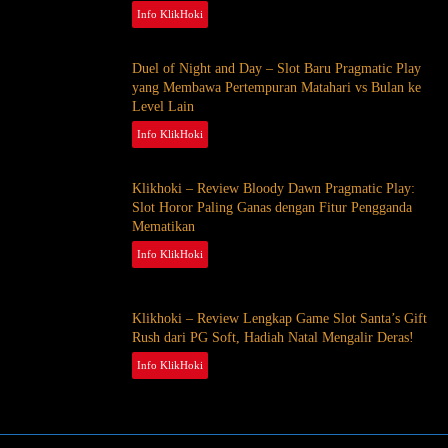
Info KlikHoki
December 18, 2025
Duel of Night and Day – Slot Baru Pragmatic Play
yang Membawa Pertempuran Matahari vs Bulan ke
Level Lain
Info KlikHoki
December 17, 2025
Klikhoki – Review Bloody Dawn Pragmatic Play:
Slot Horor Paling Ganas dengan Fitur Pengganda
Mematikan
Info KlikHoki
December 16, 2025
Klikhoki – Review Lengkap Game Slot Santa’s Gift
Rush dari PG Soft, Hadiah Natal Mengalir Deras!
Info KlikHoki
December 14, 2025