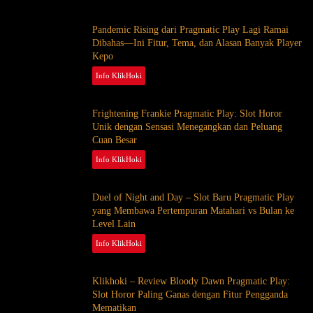
Pandemic Rising dari Pragmatic Play Lagi Ramai
Dibahas—Ini Fitur, Tema, dan Alasan Banyak Player
Kepo
Info KlikHoki
January 3, 2026
Frightening Frankie Pragmatic Play: Slot Horor
Unik dengan Sensasi Menegangkan dan Peluang
Cuan Besar
Info KlikHoki
December 18, 2025
Duel of Night and Day – Slot Baru Pragmatic Play
yang Membawa Pertempuran Matahari vs Bulan ke
Level Lain
Info KlikHoki
December 17, 2025
Klikhoki – Review Bloody Dawn Pragmatic Play:
Slot Horor Paling Ganas dengan Fitur Pengganda
Mematikan