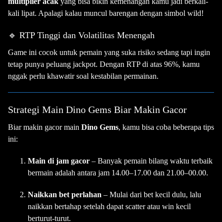
multiplier acak
yang bisa bikin kemenangan kamu jadi berkali-
kali lipat. Apalagi kalau muncul barengan dengan simbol wild!
🔹 RTP Tinggi dan Volatilitas Menengah
Game ini cocok untuk pemain yang suka risiko sedang tapi ingin
tetap punya peluang jackpot. Dengan RTP di atas 96%, kamu
nggak perlu khawatir soal kestabilan permainan.
Strategi Main Dino Gems Biar Makin Gacor
Biar makin gacor main
Dino Gems
, kamu bisa coba beberapa tips
ini:
Main di jam gacor
– Banyak pemain bilang waktu terbaik
bermain adalah antara jam 14.00–17.00 dan 21.00–00.00.
Naikkan bet perlahan
– Mulai dari bet kecil dulu, lalu
naikkan bertahap setelah dapat scatter atau win kecil
berturut-turut.