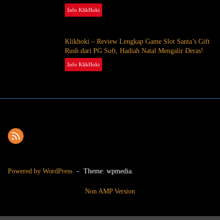
Info KlikHoki
December 16, 2025
Klikhoki – Review Lengkap Game Slot Santa’s Gift
Rush dari PG Soft, Hadiah Natal Mengalir Deras!
Info KlikHoki
December 14, 2025
Powered by WordPress
-
Theme: wpmedia.
Non AMP Version