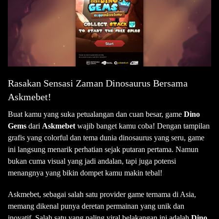
Rasakan Sensasi Zaman Dinosaurus Bersama
Askmebet!
Buat kamu yang suka petualangan dan cuan besar, game
Dino
Gems
dari
Askmebet
wajib banget kamu coba! Dengan tampilan
grafis yang colorful dan tema dunia dinosaurus yang seru, game
ini langsung menarik perhatian sejak putaran pertama. Namun
bukan cuma visual yang jadi andalan, tapi juga potensi
menangnya yang bikin dompet kamu makin tebal!
Askmebet, sebagai salah satu provider game ternama di Asia,
memang dikenal punya deretan permainan yang unik dan
inovatif. Salah satu yang paling viral belakangan ini adalah
Dino