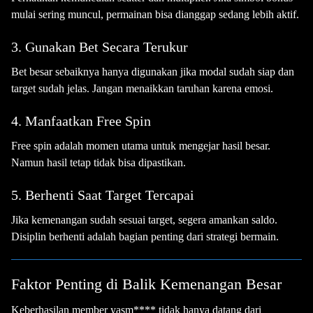
mulai sering muncul, permainan bisa dianggap sedang lebih aktif.
3. Gunakan Bet Secara Terukur
Bet besar sebaiknya hanya digunakan jika modal sudah siap dan
target sudah jelas. Jangan menaikkan taruhan karena emosi.
4. Manfaatkan Free Spin
Free spin adalah momen utama untuk mengejar hasil besar.
Namun hasil tetap tidak bisa dipastikan.
5. Berhenti Saat Target Tercapai
Jika kemenangan sudah sesuai target, segera amankan saldo.
Disiplin berhenti adalah bagian penting dari strategi bermain.
Faktor Penting di Balik Kemenangan Besar
Keberhasilan member yasm**** tidak hanya datang dari