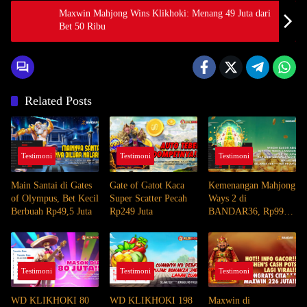
Maxwin Mahjong Wins Klikhoki: Menang 49 Juta dari
Bet 50 Ribu
Related Posts
Testimoni
Testimoni
Testimoni
Main Santai di Gates
Gate of Gatot Kaca
Kemenangan Mahjong
of Olympus, Bet Kecil
Super Scatter Pecah
Ways 2 di
Berbuah Rp49,5 Juta
Rp249 Juta
BANDAR36, Rp99
Juta Berhasil Ditarik
Testimoni
Testimoni
Testimoni
WD KLIKHOKI 80
WD KLIKHOKI 198
Maxwin di