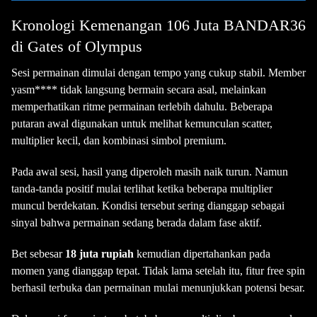
Kronologi Kemenangan 106 Juta BANDAR36
di Gates of Olympus
Sesi permainan dimulai dengan tempo yang cukup stabil. Member
yasm**** tidak langsung bermain secara asal, melainkan
memperhatikan ritme permainan terlebih dahulu. Beberapa
putaran awal digunakan untuk melihat kemunculan scatter,
multiplier kecil, dan kombinasi simbol premium.
Pada awal sesi, hasil yang diperoleh masih naik turun. Namun
tanda-tanda positif mulai terlihat ketika beberapa multiplier
muncul berdekatan. Kondisi tersebut sering dianggap sebagai
sinyal bahwa permainan sedang berada dalam fase aktif.
Bet sebesar
18 juta rupiah
kemudian dipertahankan pada
momen yang dianggap tepat. Tidak lama setelah itu, fitur free spin
berhasil terbuka dan permainan mulai menunjukkan potensi besar.