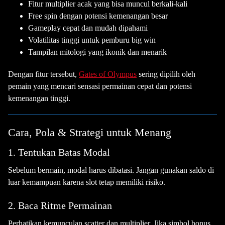
Fitur multiplier acak yang bisa muncul berkali-kali
Free spin dengan potensi kemenangan besar
Gameplay cepat dan mudah dipahami
Volatilitas tinggi untuk pemburu big win
Tampilan mitologi yang ikonik dan menarik
Dengan fitur tersebut,
Gates of Olympus
sering dipilih oleh
pemain yang mencari sensasi permainan cepat dan potensi
kemenangan tinggi.
Cara, Pola & Strategi untuk Menang
1. Tentukan Batas Modal
Sebelum bermain, modal harus dibatasi. Jangan gunakan saldo di
luar kemampuan karena slot tetap memiliki risiko.
2. Baca Ritme Permainan
Perhatikan kemunculan scatter dan multiplier. Jika simbol bonus