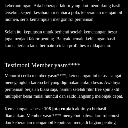
keberuntungan. Ada beberapa faktor yang ikut mendukung hasil
tersebut, seperti kesabaran membaca pola, keberanian mengambil
momen, serta kemampuan mengontrol permainan.
Selain itu, keputusan untuk berhenti setelah kemenangan besar
juga menjadi faktor penting. Banyak pemain kehilangan hasil
karena terlalu lama bermain setelah profit besar didapatkan.
Testimoni Member yasm****
Menurut cerita member yasm****, kemenangan ini terasa sangat
menegangkan karena bet yang digunakan cukup besar. Awalnya
permainan berjalan biasa saja, namun setelah fitur free spin aktif,
multiplier besar mulai muncul dan saldo langsung melonjak cepat.
Kemenangan sebesar
106 juta rupiah
akhirnya berhasil
diamankan. Member yasm**** menyebut bahwa kontrol emosi
dan keberanian mengambil keputusan menjadi bagian penting