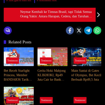
slot gacor hari ini
testimoni slot
Neymar Kembali ke Timnas Brasil, tapi Tidak Semua
Orang Yakin: Antara Harapan, Cedera, dan Taruhan
Besar Ancelotti
Related Posts
Testimoni
Testimoni
Testimoni
Bet Receh Starlight
Cerita Hoki Mahjong
Main Santai di Gates
Princess, Member
KLIKHOKI, Rp49
of Olympus, Bet Kecil
BANDAR36 Tarik
Juta Cair ke Bank
Berbuah Rp49,5 Juta
Rp49 Juta
Jago
Testimoni
Testimoni
Testimoni