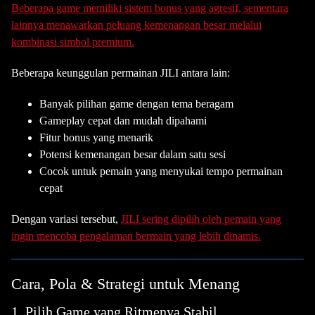
Beberapa game memiliki sistem bonus yang agresif, sementara
lainnya menawarkan peluang kemenangan besar melalui
kombinasi simbol premium.
Beberapa keunggulan permainan JILI antara lain:
Banyak pilihan game dengan tema beragam
Gameplay cepat dan mudah dipahami
Fitur bonus yang menarik
Potensi kemenangan besar dalam satu sesi
Cocok untuk pemain yang menyukai tempo permainan
cepat
Dengan variasi tersebut,
JILI sering dipilih oleh pemain yang
ingin mencoba pengalaman bermain yang lebih dinamis.
Cara, Pola & Strategi untuk Menang
1. Pilih Game yang Ritmenya Stabil