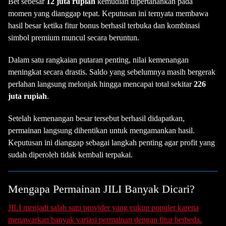
Bet sebesar
12 juta rupiah
kemudian dipertahankan pada
momen yang dianggap tepat. Keputusan ini ternyata membawa
hasil besar ketika fitur bonus berhasil terbuka dan kombinasi
simbol premium muncul secara beruntun.
Dalam satu rangkaian putaran penting, nilai kemenangan
meningkat secara drastis. Saldo yang sebelumnya masih bergerak
perlahan langsung melonjak hingga mencapai total sekitar
226
juta rupiah
.
Setelah kemenangan besar tersebut berhasil didapatkan,
permainan langsung dihentikan untuk mengamankan hasil.
Keputusan ini dianggap sebagai langkah penting agar profit yang
sudah diperoleh tidak kembali terpakai.
Mengapa Permainan JILI Banyak Dicari?
JILI menjadi salah satu provider yang cukup populer karena
menawarkan banyak variasi permainan dengan fitur berbeda.