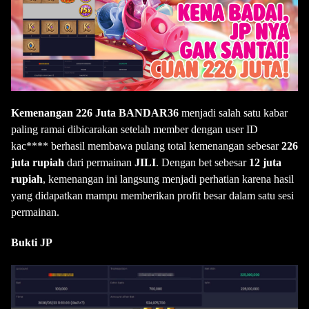
Kemenangan 226 Juta BANDAR36
menjadi salah satu kabar
paling ramai dibicarakan setelah member dengan user ID
kac**** berhasil membawa pulang total kemenangan sebesar
226
juta rupiah
dari permainan
JILI
. Dengan bet sebesar
12 juta
rupiah
, kemenangan ini langsung menjadi perhatian karena hasil
yang didapatkan mampu memberikan profit besar dalam satu sesi
permainan.
Bukti JP