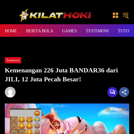
Skip to content
HOME
BERITA BOLA
GAMES
TESTIMONI
TUTORI
Home
Testimoni
Kemenangan 226 Juta BANDAR36 dari JILI, 12 Juta
Pecah Besar!
Testimoni
Kemenangan 226 Juta BANDAR36 dari
JILI, 12 Juta Pecah Besar!
Adminbdhoki
4 Min Read
May 25, 2026