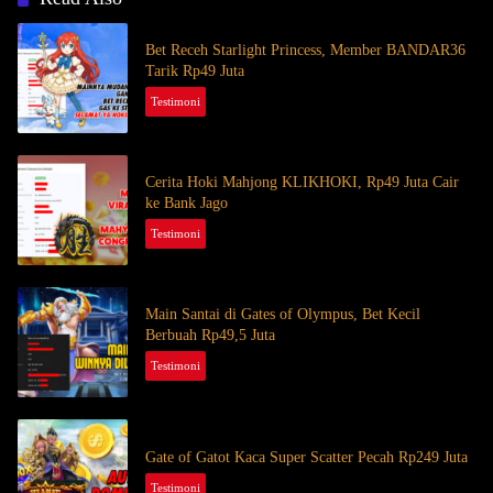
Bet Receh Starlight Princess, Member BANDAR36
Tarik Rp49 Juta
Testimoni
August 6, 2026
Cerita Hoki Mahjong KLIKHOKI, Rp49 Juta Cair
ke Bank Jago
Testimoni
August 6, 2026
Main Santai di Gates of Olympus, Bet Kecil
Berbuah Rp49,5 Juta
Testimoni
August 1, 2026
Gate of Gatot Kaca Super Scatter Pecah Rp249 Juta
Testimoni
August 1, 2026