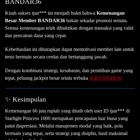
BANDAR36
Kisah sukses tjan*** ini menjadi bukti bahwa
Kemenangan
Besar Member BANDAR36
bukan sekadar promosi semata.
Semua kemenangan telah dibuktikan dengan transaksi yang valid
dan pencairan dana yang cepat.
Keberhasilan ini diharapkan dapat memotivasi member lain untuk
terus bermain secara cerdas dan bertanggung jawab.
Dengan kombinasi strategi, kesabaran, dan pemilihan game yang
tepat, peluang jackpot besar selalu terbuka
di BANDAR36.
✨ Kesimpulan
Kemenangan 66 juta rupiah yang diraih oleh user ID tjan*** di
Starlight Princess 1000 merupakan pencapaian luar biasa yang
patut diapresiasi. Melalui manajemen modal yang baik, pola
bermain yang tepat, serta strategi yang disiplin, hasil maksimal