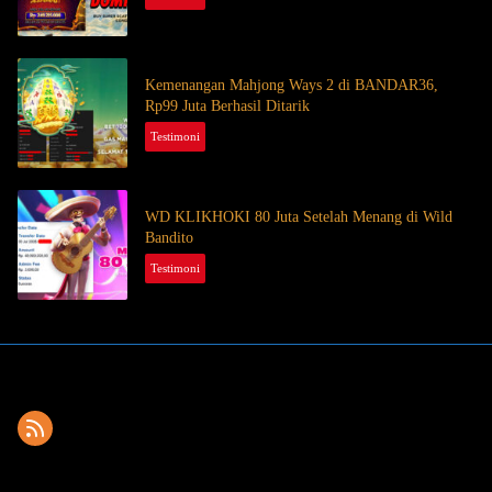
Kemenangan Mahjong Ways 2 di BANDAR36,
Rp99 Juta Berhasil Ditarik
Testimoni
August 1, 2026
WD KLIKHOKI 80 Juta Setelah Menang di Wild
Bandito
Testimoni
August 1, 2026