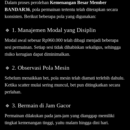
Dalam proses perolehan
Kemenangan Besar Member
BANDAR36
, pola permainan tertentu telah diterapkan secara
konsisten. Berikut beberapa pola yang digunakan:
🔹 1. Manajemen Modal yang Disiplin
Modal awal sebesar Rp960.000 telah dibagi menjadi beberapa
sesi permainan. Setiap sesi tidak dihabiskan sekaligus, sehingga
risiko kerugian dapat diminimalkan.
🔹 2. Observasi Pola Mesin
Sebelum menaikkan bet, pola mesin telah diamati terlebih dahulu.
Ketika scatter mulai sering muncul, bet pun ditingkatkan secara
perlahan.
🔹 3. Bermain di Jam Gacor
Permainan dilakukan pada jam-jam yang dianggap memiliki
tingkat kemenangan tinggi, yaitu malam hingga dini hari.