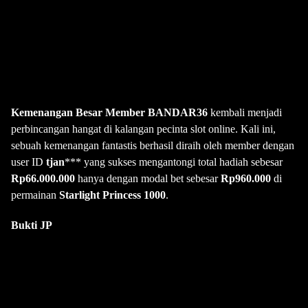
Kemenangan Besar Member BANDAR36
kembali menjadi
perbincangan hangat di kalangan pecinta slot online. Kali ini,
sebuah kemenangan fantastis berhasil diraih oleh member dengan
user ID
tjan
*** yang sukses mengantongi total hadiah sebesar
Rp66.000.000
hanya dengan modal bet sebesar
Rp960.000
di
permainan
Starlight Princess 1000
.
Bukti JP