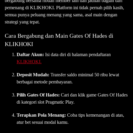
bergabung bersama ribuan member lain dan jadilah bagian dari
pemenang di KLIKHOKI. Platform ini tidak pernah pilih kasih,
semua punya peluang menang yang sama, asal main dengan
strategi yang tepat.
Cara Bergabung dan Main Gates Of Hades di
KLIKHOKI
Daftar Akun:
Isi data diri di halaman pendaftaran
KLIKHOKI.
Deposit Mudah:
Transfer saldo minimal 50 ribu lewat
berbagai metode pembayaran.
Pilih Gates Of Hades:
Cari dan klik game Gates Of Hades
di kategori slot Pragmatic Play.
Terapkan Pola Menang:
Coba tips kemenangan di atas,
atur bet sesuai modal kamu.