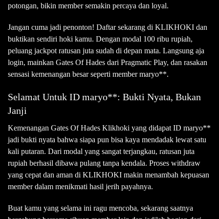
potongan, bikin member semakin percaya dan loyal.
Jangan cuma jadi penonton! Daftar sekarang di KLIKHOKI dan
buktikan sendiri hoki kamu. Dengan modal 100 ribu rupiah,
peluang jackpot ratusan juta sudah di depan mata. Langsung aja
login, mainkan Gates Of Hades dari Pragmatic Play, dan rasakan
sensasi kemenangan besar seperti member maryo**.
Selamat Untuk ID maryo**: Bukti Nyata, Bukan
Janji
Kemenangan Gates Of Hades Klikhoki yang didapat ID maryo**
jadi bukti nyata bahwa siapa pun bisa kaya mendadak lewat satu
kali putaran. Dari modal yang sangat terjangkau, ratusan juta
rupiah berhasil dibawa pulang tanpa kendala. Proses withdraw
yang cepat dan aman di KLIKHOKI makin menambah kepuasan
member dalam menikmati hasil jerih payahnya.
Buat kamu yang selama ini ragu mencoba, sekarang saatnya