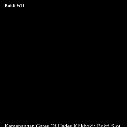
Bukti WD
Kemenangan Gates Of Hades Klikhoki: Bukti Slot