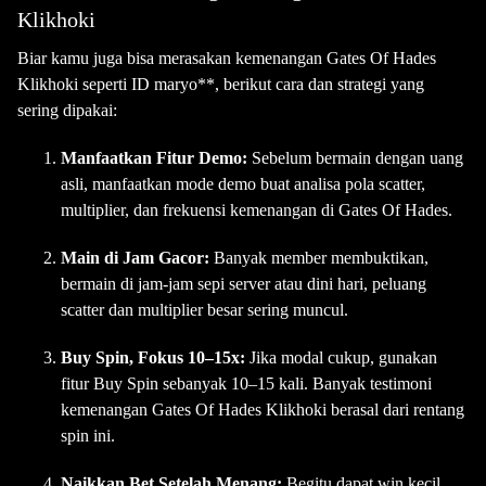
Klikhoki
Biar kamu juga bisa merasakan kemenangan Gates Of Hades
Klikhoki seperti ID maryo**, berikut cara dan strategi yang
sering dipakai:
Manfaatkan Fitur Demo:
Sebelum bermain dengan uang
asli, manfaatkan mode demo buat analisa pola scatter,
multiplier, dan frekuensi kemenangan di Gates Of Hades.
Main di Jam Gacor:
Banyak member membuktikan,
bermain di jam-jam sepi server atau dini hari, peluang
scatter dan multiplier besar sering muncul.
Buy Spin, Fokus 10–15x:
Jika modal cukup, gunakan
fitur Buy Spin sebanyak 10–15 kali. Banyak testimoni
kemenangan Gates Of Hades Klikhoki berasal dari rentang
spin ini.
Naikkan Bet Setelah Menang:
Begitu dapat win kecil,