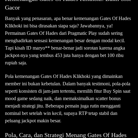
Gacor
Banyak yang penasaran, apa benar kemenangan Gates Of Hades
Klikhoki ini bisa dirasakan siapa saja? Jawabannya, ya!
Permainan Gates Of Hades dari Pragmatic Play sudah sering
menghadirkan sensasi kemenangan besar dengan modal kecil.
Tapi kisah ID maryo** benar-benar jadi sorotan karena angka
jackpot-nya yang tembus 453 juta hanya dengan bet 100 ribu
rupiah saja.
Pola kemenangan Gates Of Hades Klikhoki yang dimainkan
member ini bukan kebetulan. Dalam banyak testimoni, pola-pola
seperti konsisten di jam-jam tertentu, memilih fitur Buy Spin saat
mood game sedang naik, dan memaksimalkan scatter bonus
menjadi strategi jitu. Beberapa pemain juga rutin mengganti
nominal bet setelah win kecil, supaya RTP tetap stabil dan
peluang jackpot makin besar.
Pola, Cara, dan Strategi Menang Gates Of Hades