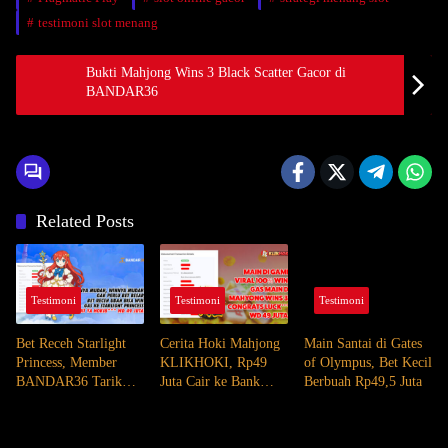
testimoni slot menang
Bukti Mahjong Wins 3 Black Scatter Gacor di
BANDAR36
Related Posts
Testimoni
Testimoni
Testimoni
Bet Receh Starlight
Cerita Hoki Mahjong
Main Santai di Gates
Princess, Member
KLIKHOKI, Rp49
of Olympus, Bet Kecil
BANDAR36 Tarik
Juta Cair ke Bank
Berbuah Rp49,5 Juta
Rp49 Juta
Jago