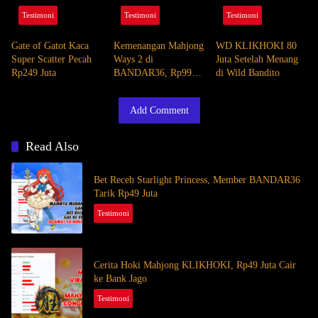
Testimoni
Testimoni
Testimoni
Gate of Gatot Kaca
Kemenangan Mahjong
WD KLIKHOKI 80
Super Scatter Pecah
Ways 2 di
Juta Setelah Menang
Rp249 Juta
BANDAR36, Rp99
di Wild Bandito
Juta Berhasil Ditarik
Add Comment
Read Also
Bet Receh Starlight Princess, Member BANDAR36
Tarik Rp49 Juta
Testimoni
August 6, 2026
Cerita Hoki Mahjong KLIKHOKI, Rp49 Juta Cair
ke Bank Jago
Testimoni
August 6, 2026