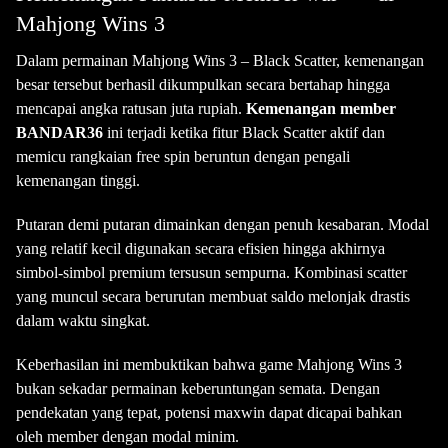
Mahjong Wins 3
Dalam permainan Mahjong Wins 3 – Black Scatter, kemenangan
besar tersebut berhasil dikumpulkan secara bertahap hingga
mencapai angka ratusan juta rupiah.
Kemenangan member
BANDAR36
ini terjadi ketika fitur Black Scatter aktif dan
memicu rangkaian free spin beruntun dengan pengali
kemenangan tinggi.
Putaran demi putaran dimainkan dengan penuh kesabaran. Modal
yang relatif kecil digunakan secara efisien hingga akhirnya
simbol-simbol premium tersusun sempurna. Kombinasi scatter
yang muncul secara berurutan membuat saldo melonjak drastis
dalam waktu singkat.
Keberhasilan ini membuktikan bahwa game Mahjong Wins 3
bukan sekadar permainan keberuntungan semata. Dengan
pendekatan yang tepat, potensi maxwin dapat dicapai bahkan
oleh member dengan modal minim.