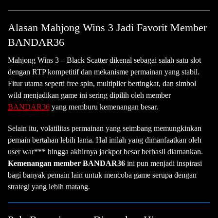
Alasan Mahjong Wins 3 Jadi Favorit Member
BANDAR36
Mahjong Wins 3 – Black Scatter dikenal sebagai salah satu slot
dengan RTP kompetitif dan mekanisme permainan yang stabil.
Fitur utama seperti free spin, multiplier bertingkat, dan simbol
wild menjadikan game ini sering dipilih oleh member
BANDAR36
yang memburu kemenangan besar.
Selain itu, volatilitas permainan yang seimbang memungkinkan
pemain bertahan lebih lama. Hal inilah yang dimanfaatkan oleh
user war*** hingga akhirnya jackpot besar berhasil diamankan.
Kemenangan member BANDAR36
ini pun menjadi inspirasi
bagi banyak pemain lain untuk mencoba game serupa dengan
strategi yang lebih matang.