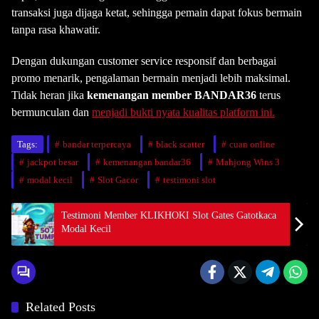
transaksi juga dijaga ketat, sehingga pemain dapat fokus bermain
tanpa rasa khawatir.
Dengan dukungan customer service responsif dan berbagai
promo menarik, pengalaman bermain menjadi lebih maksimal.
Tidak heran jika
kemenangan member BANDAR36
terus
bermunculan dan
menjadi bukti nyata kualitas platform ini.
Tags:
bandar terpercaya
black scatter
cuan online
jackpot besar
kemenangan bandar36
Mahjong Wins 3
modal kecil
Slot Gacor
testimoni slot
Testimoni Member KLIKHOKI Slot Gates Gatotkaca
Modal Kecil
Related Posts