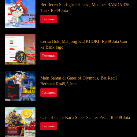
Bet Receh Starlight Princess, Member BANDAR36
Tarik Rp49 Juta
Testimoni
August 6, 2026
Cerita Hoki Mahjong KLIKHOKI, Rp49 Juta Cair
ke Bank Jago
Testimoni
August 6, 2026
Main Santai di Gates of Olympus, Bet Kecil
Berbuah Rp49,5 Juta
Testimoni
August 1, 2026
Gate of Gatot Kaca Super Scatter Pecah Rp249 Juta
Testimoni
August 1, 2026