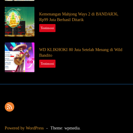
Kemenangan Mahjong Ways 2 di BANDAR36,
Rp99 Juta Berhasil Ditarik
Testimoni
August 1, 2026
WD KLIKHOKI 80 Juta Setelah Menang di Wild
Bandito
Testimoni
August 1, 2026
Powered by WordPress
-
Theme: wpmedia.