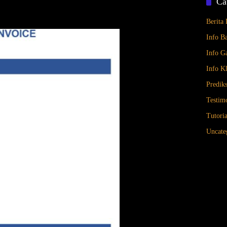
Ca
Berita 
Info B
Info G
Info K
Prediks
Testim
Tutoria
Uncate