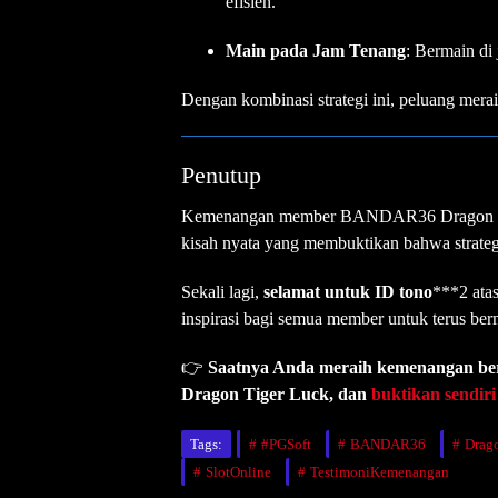
efisien.
Main pada Jam Tenang
: Bermain di
Dengan kombinasi strategi ini, peluang mer
Penutup
Kemenangan member BANDAR36 Dragon Tiger
kisah nyata yang membuktikan bahwa strateg
Sekali lagi,
selamat untuk ID tono
***2 ata
inspirasi bagi semua member untuk terus berm
👉
Saatnya Anda meraih kemenangan be
Dragon Tiger Luck, dan
buktikan sendiri
Tags:
#PGSoft
BANDAR36
Drag
SlotOnline
TestimoniKemenangan