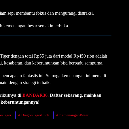
 jam sepi membantu fokus dan mengurangi distraksi.
aih kemenangan besar semakin terbuka.
 dengan total Rp55 juta dari modal Rp450 ribu adalah
i, kesabaran, dan keberuntungan bisa berpadu sempurna.
s pencapaian fantastis ini. Semoga kemenangan ini menjadi
ain dengan strategi terbaik.
rikutnya di
BANDAR36.
Daftar sekarang, mainkan
keberuntungannya!
onTiger
DragonTigerLuck
KemenanganBesar