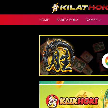
Skip
to
content
HOME
BERITA BOLA
GAMES