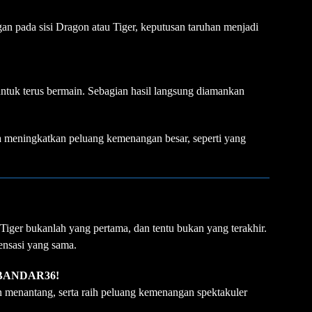
 pada sisi Dragon atau Tiger, keputusan taruhan menjadi
tuk terus bermain. Sebagian hasil langsung diamankan
isa meningkatkan peluang kemenangan besar, seperti yang
 bukanlah yang pertama, dan tentu bukan yang terakhir.
nsasi yang sama.
i BANDAR36!
n menantang, serta raih peluang kemenangan spektakuler