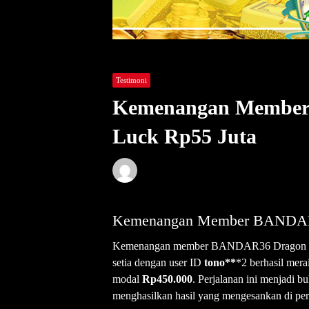
Home
Testimoni
Testimoni
Kemenangan Member
Luck Rp55 Juta
Adminbdhoki
3 Min Read
August 19, 2025
Kemenangan Member BANDAR3
Kemenangan member BANDAR36 Dragon Tiger
setia dengan user ID
tono**
*2 berhasil mera
modal
Rp450.000
. Perjalanan ini menjadi b
menghasilkan hasil yang mengesankan di p