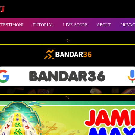
TESTIMONI
TUTORIAL
LIVE SCORE
ABOUT
PRIVAC
">
">