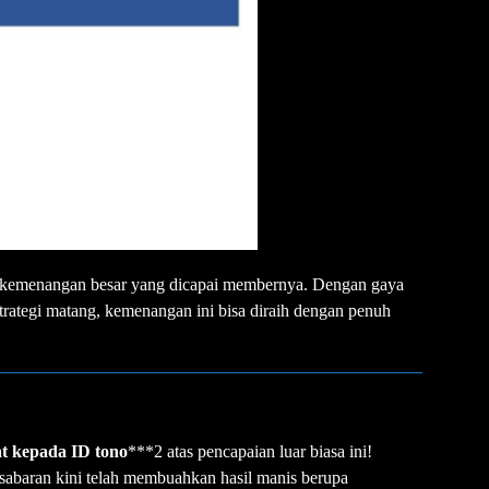
 kemenangan besar yang dicapai membernya. Dengan gaya
strategi matang, kemenangan ini bisa diraih dengan penuh
t kepada ID tono
***2 atas pencapaian luar biasa ini!
sabaran kini telah membuahkan hasil manis berupa