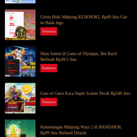
Cerita Hoki Mahjong KLIKHOKI, Rp49 Juta Cair
ke Bank Jago
Testimoni
August 6, 2026
Main Santai di Gates of Olympus, Bet Kecil
Berbuah Rp49,5 Juta
Testimoni
August 1, 2026
Gate of Gatot Kaca Super Scatter Pecah Rp249 Juta
Testimoni
August 1, 2026
Kemenangan Mahjong Ways 2 di BANDAR36,
Rp99 Juta Berhasil Ditarik