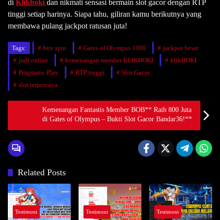
di
Klikhoki
dan nikmati sensasi bermain slot gacor dengan RTP
tinggi setiap harinya. Siapa tahu, giliran kamu berikutnya yang
membawa pulang jackpot ratusan juta!
Tags:
buy spin
Gates of Olympus 1000
jackpot besar
judi online
kemenangan member KLIKHOKI
klikHOKI
Pragmatic Play
RTP tinggi
Slot Gacor
slot terpercaya
Kemenangan Fantastis Member BOB** Raih 800 Juta
di Gates of Olympus – Bukti Slot Gacor Bandar36!**
Related Posts
Testimoni
Testimoni
Testimoni