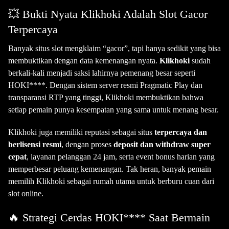
💥 Bukti Nyata Klikhoki Adalah Slot Gacor
Terpercaya
Banyak situs slot mengklaim “gacor”, tapi hanya sedikit yang bisa
membuktikan dengan data kemenangan nyata.
Klikhoki
sudah
berkali-kali menjadi saksi lahirnya pemenang besar seperti
HOKI****. Dengan sistem server resmi Pragmatic Play dan
transparansi RTP yang tinggi, Klikhoki membuktikan bahwa
setiap pemain punya kesempatan yang sama untuk menang besar.
Klikhoki juga memiliki reputasi sebagai situs
terpercaya dan
berlisensi resmi
, dengan proses
deposit dan withdraw super
cepat
, layanan pelanggan 24 jam, serta event bonus harian yang
memperbesar peluang kemenangan. Tak heran, banyak pemain
memilih Klikhoki sebagai rumah utama untuk berburu cuan dari
slot online.
🔥 Strategi Cerdas HOKI**** Saat Bermain