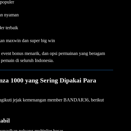
 populer
dan nyaman
er terbaik
an maxwin dan super big win
f, event bonus menarik, dan opsi permainan yang beragam
main di seluruh Indonesia.
nza 1000 yang Sering Dipakai Para
engikuti jejak kemenangan member BANDAR36, berikut
abil
unculkan peluang multiplier besar.