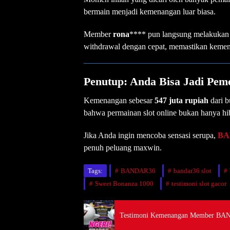
bermain menjadi kemenangan luar biasa.
Member
rona
**** pun langsung melakuka
withdrawal dengan cepat, memastikan kemenan
Penutup: Anda Bisa Jadi Pe
Kemenangan sebesar
547 juta rupiah
dari b
bahwa permainan slot online bukan hanya hib
Jika Anda ingin mencoba sensasi serupa,
BA
penuh peluang maxwin.
Tags:
BANDAR36
bandar36 slot
Sweet Bonanza 1000
testimoni slot gacor
Testimoni Kemenangan Member BAN