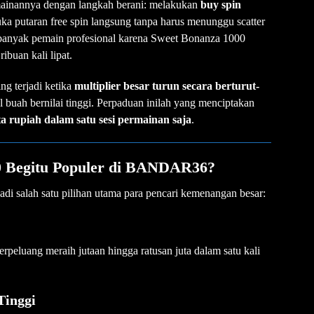
ainannya dengan langkah berani: melakukan
buy spin
ka putaran free spin langsung tanpa harus menunggu scatter
i banyak pemain profesional karena Sweet Bonanza 1000
buan kali lipat.
ng terjadi ketika
multiplier besar turun secara berturut-
 buah bernilai tinggi. Perpaduan inilah yang menciptakan
ta rupiah dalam satu sesi permainan saja
.
0 Begitu Populer di BANDAR36?
di salah satu pilihan utama para pencari kemenangan besar:
rpeluang meraih jutaan hingga ratusan juta dalam satu kali
Tinggi