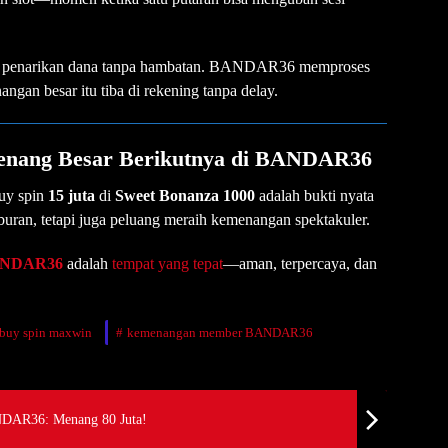
n penarikan dana tanpa hambatan. BANDAR36 memproses
gan besar itu tiba di rekening tanpa delay.
menang Besar Berikutnya di BANDAR36
uy spin
15 juta
di
Sweet Bonanza 1000
adalah bukti nyata
uran, tetapi juga peluang meraih kemenangan spektakuler.
NDAR36
adalah
tempat yang tepat
—aman, terpercaya, dan
buy spin maxwin
kemenangan member BANDAR36
DAR36: Menang 80 Juta!