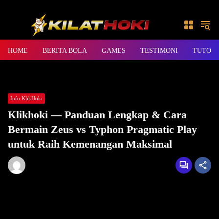
Skip to content
HOME
BERITA BOLA
GAMES
TESTIMONI
TUTORI
Home
Info KlikHoki
Klikhoki — Panduan Lengkap & Cara Bermain
Zeus vs Typhon Pragmatic Play untuk Raih Kemenangan Maksimal
Info KlikHoki
Klikhoki — Panduan Lengkap & Cara
Bermain Zeus vs Typhon Pragmatic Play
untuk Raih Kemenangan Maksimal
Adminbdhoki
4 Min Read
November 29, 2025