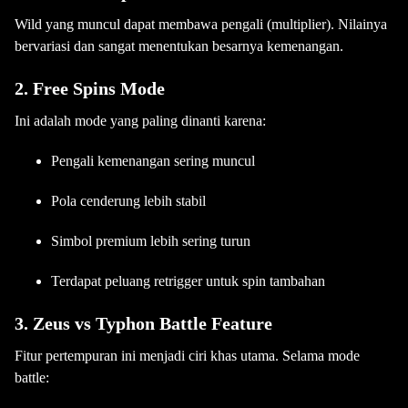
Wild yang muncul dapat membawa pengali (multiplier). Nilainya
bervariasi dan sangat menentukan besarnya kemenangan.
2. Free Spins Mode
Ini adalah mode yang paling dinanti karena:
Pengali kemenangan sering muncul
Pola cenderung lebih stabil
Simbol premium lebih sering turun
Terdapat peluang retrigger untuk spin tambahan
3. Zeus vs Typhon Battle Feature
Fitur pertempuran ini menjadi ciri khas utama. Selama mode
battle: