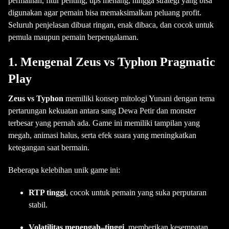
permainan, fitur penting, tips menang, hingga strategi yang bisa
digunakan agar pemain bisa memaksimalkan peluang profit.
Seluruh penjelasan dibuat ringan, enak dibaca, dan cocok untuk
pemula maupun pemain berpengalaman.
1. Mengenal Zeus vs Typhon Pragmatic
Play
Zeus vs Typhon
memiliki konsep mitologi Yunani dengan tema
pertarungan kekuatan antara sang Dewa Petir dan monster
terbesar yang pernah ada. Game ini memiliki tampilan yang
megah, animasi halus, serta efek suara yang meningkatkan
ketegangan saat bermain.
Beberapa kelebihan unik game ini:
RTP tinggi
, cocok untuk pemain yang suka perputaran
stabil.
Volatilitas menengah–tinggi
, memberikan kesempatan