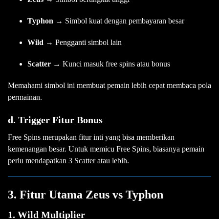
Typhon
→ Simbol kuat dengan pembayaran besar
Wild
→ Pengganti simbol lain
Scatter
→ Kunci masuk free spins atau bonus
Memahami simbol ini membuat pemain lebih cepat membaca pola
permainan.
d. Trigger Fitur Bonus
Free Spins merupakan fitur inti yang bisa memberikan
kemenangan besar. Untuk memicu Free Spins, biasanya pemain
perlu mendapatkan 3 Scatter atau lebih.
3. Fitur Utama Zeus vs Typhon
1. Wild Multiplier