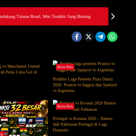
endukung Timnas Brasil, Misi Terakhir Sang Bintang
ola
 vs Manchester United:
Berita Bola
ah Pesta Lima Gol di
Prediksi Laga Penentu Piala Dunia
2026: Prancis vs Inggris dan Spanyol
vs Argentina
Berita Bola
Portugal vs Kroasia 2026 – Ramos
Jadi Pahlawan Portugal di Laga
Dramatis
ola