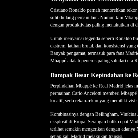
Cristiano Ronaldo pernah menorehkan rekor 
sulit diulang pemain lain. Namun kini Mbap
dengan produktivitas paling menakutkan di d
Untuk menyamai legenda seperti Ronaldo buk
ekstrem, latihan brutal, dan konsistensi yang
Banyak pengamat, termasuk para fans Madrid
Mbappé adalah penerus paling sah dari era 
Dampak Besar Kepindahan ke R
Perpindahan Mbappé ke Real Madrid jelas me
permainan Carlo Ancelotti memberi Mbappé p
kreatif, serta rekan-rekan yang memiliki visi
Kombinasinya dengan Bellingham, Vinícius J
eksplosif di Eropa. Serangan balik cepat Mad
terlihat semakin mengerikan dengan adany
setiap kali Madrid melakukan transisi.