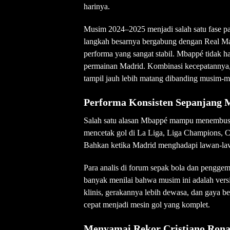
harinya.
Musim 2024–2025 menjadi salah satu fase pal
langkah besarnya bergabung dengan Real Ma
performa yang sangat stabil. Mbappé tidak ha
permainan Madrid. Kombinasi kecepatannya
tampil jauh lebih matang dibanding musim-
Performa Konsisten Sepanjang
Salah satu alasan Mbappé mampu menembus
mencetak gol di La Liga, Liga Champions, Co
Bahkan ketika Madrid menghadapi lawan-law
Para analis di forum sepak bola dan penggema
banyak menilai bahwa musim ini adalah vers
klinis, gerakannya lebih dewasa, dan gaya 
cepat menjadi mesin gol yang komplet.
Menyamai Rekor Cristiano Rona