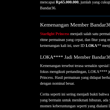
mencapai
Rp65.000.000
, jumlah yang cuku
Bandar36.
Kemenangan Member Bandar36 da
Starlight Princess
menjadi salah satu perma
ritme permainan yang cepat, dan fitur yang 
kemenangan kali ini, user ID
LOKA
** menj
LOKA**** Jadi Member Bandar36
Kemenangan tersebut terasa semakin spesial
fokus mengikuti pertandingan, LOKA**** ju
Princess. Hasil permainan yang didapat ber
dengan nominal besar.
Cerita seperti ini sering menjadi bukti bah
yang bermain untuk menikmati hiburan, ada
momen keberuntungan seperti yang dialam