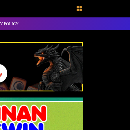
Y POLICY