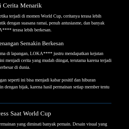
i Cerita Menarik
tika terjadi di momen World Cup, ceritanya terasa lebih
ntik dengan suasana ramai, penuh antusiasme, dan banyak
*** terasa lebih berkesan.
nangan Semakin Berkesan
rama di lapangan, LOKA**** justru mendapatkan kejutan
ini menjadi cerita yang mudah diingat, terutama karena terjadi
erbesar di dunia.
n seperti ini bisa menjadi kabar positif dan hiburan
in dengan bijak, karena hasil permainan setiap member tentu
cess Saat World Cup
 permainan yang diminati banyak pemain. Desain visual yang