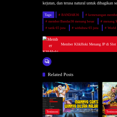
kejutan, dan terasa natural untuk dibagikan
Tags:
BANDAR36
kemenangan memb
member Bandar36 menang besar
menang St
tarik 65 juta
withdraw 65 juta
World
Member KlikHoki Menang JP di Slot
Related Posts
Testimoni
Testimon