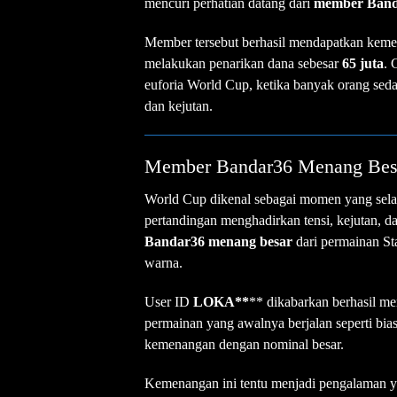
mencuri perhatian datang dari
member Band
Member tersebut berhasil mendapatkan kem
melakukan penarikan dana sebesar
65 juta
. 
euforia World Cup, ketika banyak orang sed
dan kejutan.
Member Bandar36 Menang Bes
World Cup dikenal sebagai momen yang sela
pertandingan menghadirkan tensi, kejutan, da
Bandar36 menang besar
dari permainan Sta
warna.
User ID
LOKA**
** dikabarkan berhasil mer
permainan yang awalnya berjalan seperti b
kemenangan dengan nominal besar.
Kemenangan ini tentu menjadi pengalaman ya