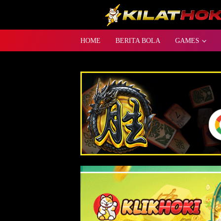
Skip
to
content
HOME
BERITA BOLA
GAMES