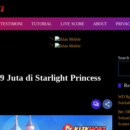
TESTIMONI
TUTORIAL
LIVE SCORE
ABOUT
PRIVAC
">
">
Search
 Juta di Starlight Princess
Re
WD Rp
Setela
Bet 1
Sensat
Scatter