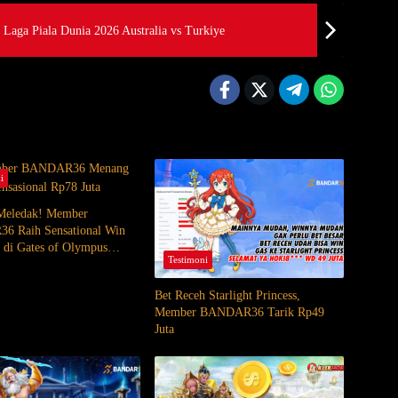
Laga Piala Dunia 2026 Australia vs Turkiye
i
Meledak! Member
 Raih Sensational Win
 di Gates of Olympus
Testimoni
tter
Bet Receh Starlight Princess,
Member BANDAR36 Tarik Rp49
Juta