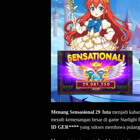
Menang Sensasional 29 Juta
menjadi kabar
meraih kemenangan besar di game Starlight
ID GER****
yang sukses membawa pulang h