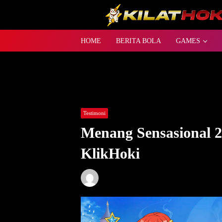
Skip
to
content
HOME
BERITA BOLA
GAMES
Home
Testimoni
Testimoni
Menang Sensasional 29
KlikHoki
Adminbdhoki
3 Min Read
June 14, 2026