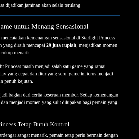
a dijadikan jaminan akan selalu terulang.
n Game untuk Menang Sensasional
 mencatatkan kemenangan sensasional di Starlight Princess
n yang diraih mencapai
29 juta rupiah
, menjadikan momen
g cukup menarik.
t Princess masih menjadi salah satu game yang ramai
 yang cepat dan fitur yang seru, game ini terus menjadi
n penuh kejutan.
njadi bagian dari cerita keseruan member. Setiap kemenangan
 dan menjadi momen yang sulit dilupakan bagi pemain yang
rincess Tetap Butuh Kontrol
erdengar sangat menarik, pemain tetap perlu bermain dengan