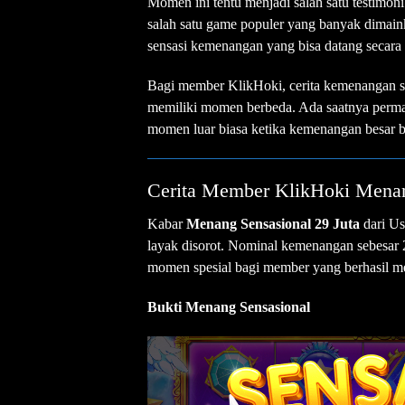
Momen ini tentu menjadi salah satu testimoni
salah satu game populer yang banyak dimainka
sensasi kemenangan yang bisa datang secara
Bagi member KlikHoki, cerita kemenangan sep
memiliki momen berbeda. Ada saatnya permai
momen luar biasa ketika kemenangan besar be
Cerita Member KlikHoki Menang 
Kabar
Menang Sensasional 29 Juta
dari Us
layak disorot. Nominal kemenangan sebesar 29
momen spesial bagi member yang berhasil m
Bukti Menang Sensasional