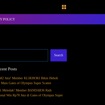
Y POLICY
Search
cent Posts
82 Juta! Member KLIKHOKI Bikin Heboh
h Main Gates of Olympus Super Scatter
0K Meledak! Member BANDAR36 Raih
ional Win Rp78 Juta di Gates of Olympus Super