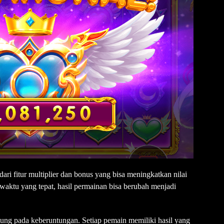
 dari fitur multiplier dan bonus yang bisa meningkatkan nilai
 waktu yang tepat, hasil permainan bisa berubah menjadi
tung pada keberuntungan. Setiap pemain memiliki hasil yang