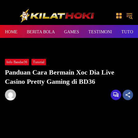
Skip to content
HOME
BERITA BOLA
GAMES
TESTIMONI
TUTORI
Home
Info Bandar36
Panduan Cara Bermain Xoc Dia Live Casino
Pretty Gaming di BD36
Info Bandar36
Tutorial
Panduan Cara Bermain Xoc Dia Live
Casino Pretty Gaming di BD36
Adminbdhoki
3 Min Read
August 5, 2025