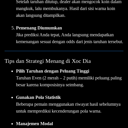
Setelah taruhan ditutup, dealer akan mengocok koin dalam
mangkuk, lalu membukanya. Hasil dari sisi warna koin
akan langsung ditampilkan.
Pemenang Diumumkan
Jika prediksi Anda tepat, Anda langsung mendapatkan
kemenangan sesuai dengan odds dari jenis taruhan tersebut.
Tips dan Strategi Menang di Xoc Dia
Pilih Taruhan dengan Peluang Tinggi
Taruhan Even (2 merah – 2 putih) memiliki peluang paling
besar karena komposisinya seimbang.
Gunakan Pola Statistik
Beberapa pemain menggunakan riwayat hasil sebelumnya
untuk memprediksi kecenderungan pola warna.
Manajemen Modal