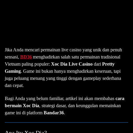
Jika Anda mencari permainan live casino yang unik dan penuh
sensasi,
BD36
menghadirkan salah satu permainan tradisional
Vietnam paling populer:
Xoc Dia Live Casino
dari
Pretty
Gaming
. Game ini bukan hanya menghadirkan keseruan, tapi
juga peluang menang yang tinggi dengan gameplay sederhana
dan cepat.
Bagi Anda yang belum familiar, artikel ini akan membahas
cara
bermain Xoc Dia
, strategi dasar, dan keunggulan memainkan
game ini di platform
Bandar36
.
Apa Itu Xoc Dia?