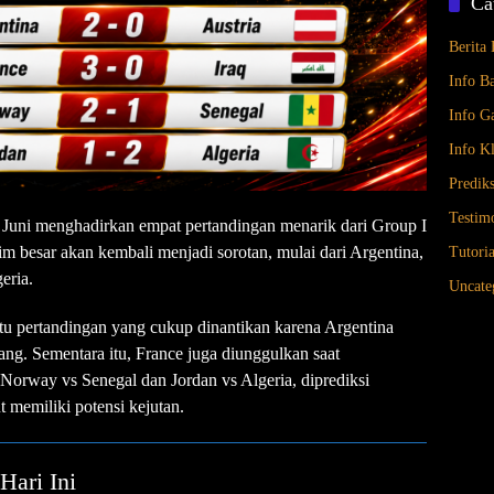
Ca
Berita 
Info B
Info G
Info K
Prediks
Testim
 Juni menghadirkan empat pertandingan menarik dari Group I
tim besar akan kembali menjadi sorotan, mulai dari Argentina,
Tutoria
eria.
Uncate
tu pertandingan yang cukup dinantikan karena Argentina
ang. Sementara itu, France juga diunggulkan saat
Norway vs Senegal dan Jordan vs Algeria, diprediksi
t memiliki potensi kejutan.
Hari Ini