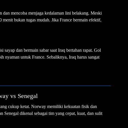
an dan mencoba menjaga kedalaman lini belakang. Meski
 menit bukan tugas mudah. Jika France bermain efektif,
i sayap dan bermain sabar saat Iraq bertahan rapat. Gol
bih nyaman untuk France. Sebaliknya, Iraq harus sangat
way vs Senegal
yang cukup ketat. Norway memiliki kekuatan fisik dan
 Senegal dikenal sebagai tim yang cepat, kuat, dan sulit