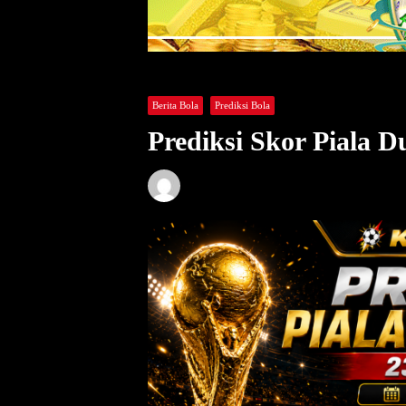
Home
Berita Bola
Berita Bola
Prediksi Bola
Prediksi Skor Piala D
Adminbdhoki
4 Min Read
June 22, 2026