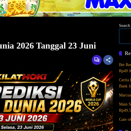
Search
unia 2026 Tanggal 23 Juni
Re
Bet Re
Rp49 J
Cerita
Bank J
Marcus
Main S
Rp49,5
Gate o