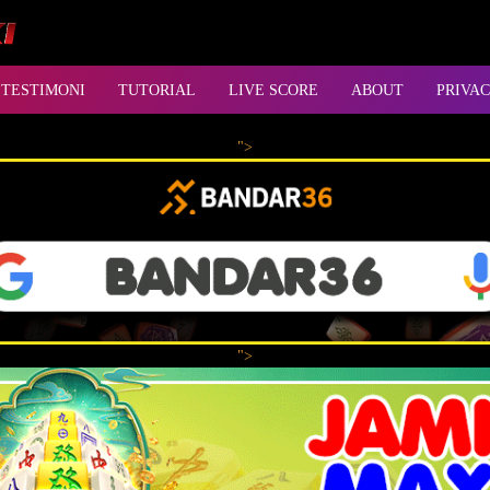
TESTIMONI
TUTORIAL
LIVE SCORE
ABOUT
PRIVAC
">
">