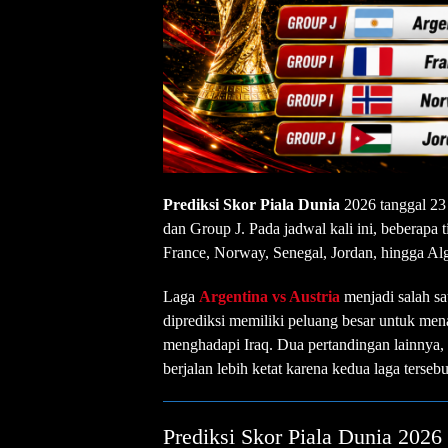
Prediksi Skor Piala Dunia
2026 tanggal 23
dan Group J. Pada jadwal kali ini, beberapa 
France, Norway, Senegal, Jordan, hingga Alg
Laga
Argentina vs Austria
menjadi salah sa
diprediksi memiliki peluang besar untuk men
menghadapi Iraq. Dua pertandingan lainnya, 
berjalan lebih ketat karena kedua laga tersebu
Prediksi Skor Piala Dunia 2026 