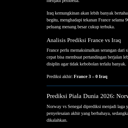
menjadi pembeda.
Iraq kemungkinan akan lebih banyak bertah
begitu, menghadapi tekanan France selama 90
peluang menang besar cukup terbuka.
Analisis Prediksi France vs Iraq
France perlu memaksimalkan serangan dari sis
cepat bisa membuat pertandingan berjalan le
disiplin agar tidak kebobolan terlalu banyak.
Prediksi akhir:
France 3 – 0 Iraq
Prediksi Piala Dunia 2026: Nor
Norway vs Senegal diprediksi menjadi laga 
penyelesaian akhir yang berbahaya, sedangkan
dikalahkan.