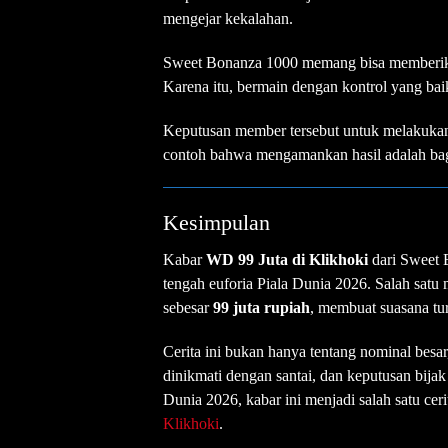
mengejar kekalahan.
Sweet Bonanza 1000 memang bisa memberikan s
Karena itu, bermain dengan kontrol yang baik
Keputusan member tersebut untuk melakukan
contoh bahwa mengamankan hasil adalah bag
Kesimpulan
Kabar
WD 99 Juta di Klikhoki
dari Sweet B
tengah euforia Piala Dunia 2026. Salah sat
sebesar
99 juta rupiah
, membuat suasana tur
Cerita ini bukan hanya tentang nominal besa
dinikmati dengan santai, dan keputusan bij
Dunia 2026, kabar ini menjadi salah satu ce
Klikhoki
.