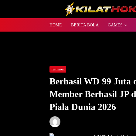
Skip
to
content
HOME
BERITA BOLA
GAMES
Home
Testimoni
Testimoni
Berhasil WD 99 Juta d
Member Berhasil JP d
Piala Dunia 2026
Adminbdhoki
4 Min Read
June 20, 2026