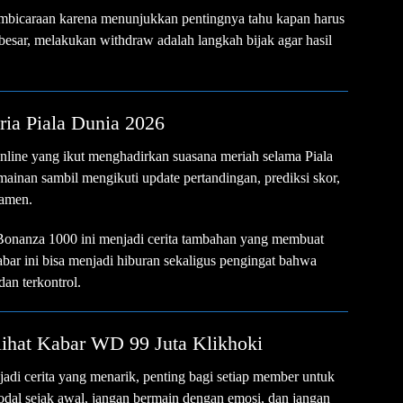
i pembicaraan karena menunjukkan pentingnya tahu kapan harus
esar, melakukan withdraw adalah langkah bijak agar hasil
ria Piala Dunia 2026
online yang ikut menghadirkan suasana meriah selama Piala
nan sambil mengikuti update pertandingan, prediksi skor,
namen.
onanza 1000 ini menjadi cerita tambahan yang membuat
bar ini bisa menjadi hiburan sekaligus pengingat bahwa
dan terkontrol.
lihat Kabar WD 99 Juta Klikhoki
jadi cerita yang menarik, penting bagi setiap member untuk
modal sejak awal, jangan bermain dengan emosi, dan jangan