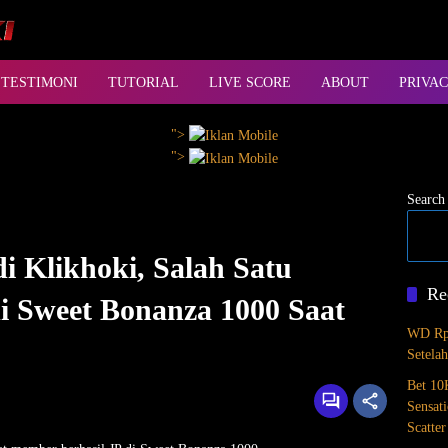
TESTIMONI
TUTORIAL
LIVE SCORE
ABOUT
PRIVAC
">
">
Search
i Klikhoki, Salah Satu
Re
i Sweet Bonanza 1000 Saat
WD Rp
Setela
Bet 1
Sensat
Scatter