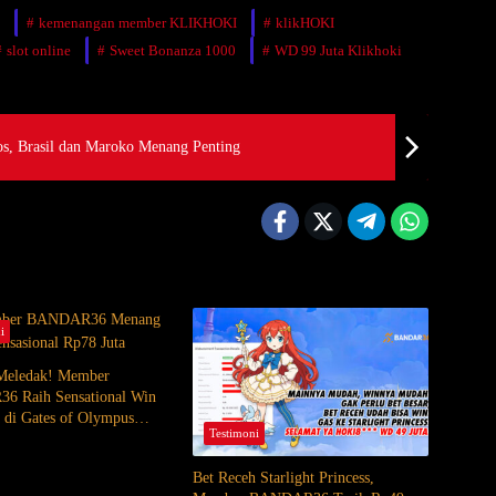
kemenangan member KLIKHOKI
klikHOKI
slot online
Sweet Bonanza 1000
WD 99 Juta Klikhoki
os, Brasil dan Maroko Menang Penting
i
Meledak! Member
 Raih Sensational Win
 di Gates of Olympus
Testimoni
tter
Bet Receh Starlight Princess,