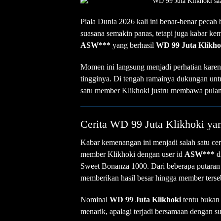
Piala Dunia 2026 kali ini benar-benar peca
suasana semakin panas, tetapi juga kabar ke
ASW***
yang berhasil
WD 99 Juta Klikho
Momen ini langsung menjadi perhatian karena 
tingginya. Di tengah ramainya dukungan untuk
satu member Klikhoki justru membawa pulan
Cerita WD 99 Juta Klikhoki y
Kabar kemenangan ini menjadi salah satu cer
member Klikhoki dengan user id
ASW***
d
Sweet Bonanza 1000. Dari beberapa putaran 
memberikan hasil besar hingga member terse
Nominal
WD 99 Juta Klikhoki
tentu bukan 
menarik, apalagi terjadi bersamaan dengan s