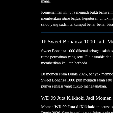
mana.
Kemenangan ini juga menjadi bukti bahwa mo
memberikan ritme bagus, keputusan untuk m
saldo yang sudah terkumpul benar-benar bisa
JP Sweet Bonanza 1000 Jadi 
Sweet Bonanza 1000 dikenal sebagai salah s
ritme permainan yang seru. Fitur tumble dan m
memberikan kejutan berbeda.
Di momen Piala Dunia 2026, banyak member 
Sweet Bonanza 1000 pun menjadi salah satu
punya sensasi yang cukup menegangkan.
WD 99 Juta Klikhoki Jadi Momen 
Momen
WD 99 Juta di Klikhoki
ini terasa 
Dunia 2026. Saat banyak orang fokus pada p