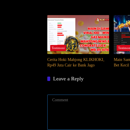
Testimoni
Testimon
Cerita Hoki Mahjong KLIKHOKI,
Main Sant
Rp49 Juta Cair ke Bank Jago
Bet Kecil
Leave a Reply
Your email address will not be published.
Require