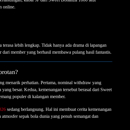
 online.
ia terasa lebih lengkap. Tidak hanya ada drama di lapangan
ar dari member yang berhasil membawa pulang hasil fantastis.
orotan?
ung menarik perhatian. Pertama, nominal withdraw yang
a yang besar. Kedua, kemenangan tersebut berasal dari Sweet
emang populer di kalangan member.
026
sedang berlangsung. Hal ini membuat cerita kemenangan
an atmosfer sepak bola dunia yang penuh semangat dan