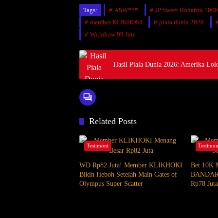
Tags:
ASW***
JP Sweet Bonanza 1000
member KLIKHOKI
piala dunia 2026
Withdraw 99 Juta
Hasil Piala Dunia 2026: Amerika Lol
Related Posts
Testimoni
Testimon
WD Rp82 Juta! Member KLIKHOKI
Bet 10K 
Bikin Heboh Setelah Main Gates of
BANDAR36
Olympus Super Scatter
Rp78 Juta
Super Sca