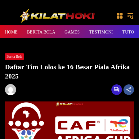
Skip to content
HOME
BERITA BOLA
GAMES
TESTIMONI
TUTORI
Home
Berita Bola
Daftar Tim Lolos ke 16 Besar Piala Afrika 2025
Berita Bola
Daftar Tim Lolos ke 16 Besar Piala Afrika
2025
Adminbdhoki
4 Min Read
December 30, 2025