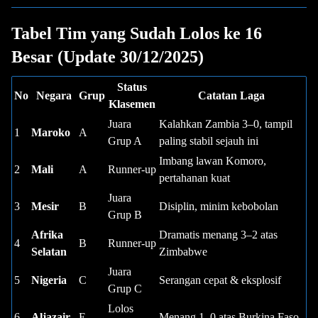
Tabel Tim yang Sudah Lolos ke 16
Besar (Update 30/12/2025)
Status
No
Negara
Grup
Catatan Laga
Klasemen
Juara
Kalahkan Zambia 3–0, tampil
1
Maroko
A
Grup A
paling stabil sejauh ini
Imbang lawan Komoro,
2
Mali
A
Runner-up
pertahanan kuat
Juara
3
Mesir
B
Disiplin, minim kebobolan
Grup B
Afrika
Dramatis menang 3–2 atas
4
B
Runner-up
Selatan
Zimbabwe
Juara
5
Nigeria
C
Serangan cepat & eksplosif
Grup C
Lolos
6
Aljazair
E
Menang 1–0 atas Burkina Faso