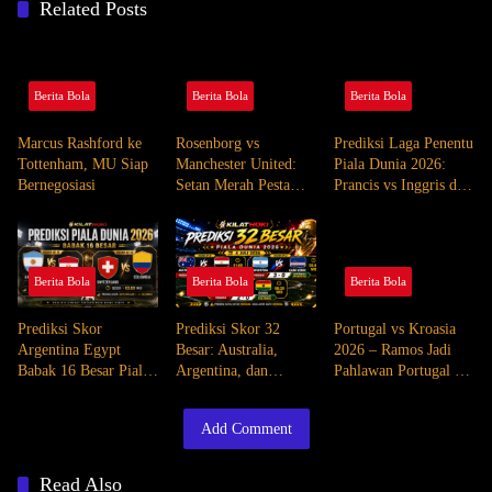
Related Posts
Berita Bola
Berita Bola
Berita Bola
Marcus Rashford ke
Rosenborg vs
Prediksi Laga Penentu
Tottenham, MU Siap
Manchester United:
Piala Dunia 2026:
Bernegosiasi
Setan Merah Pesta
Prancis vs Inggris dan
Lima Gol di
Spanyol vs Argentina
Norwegia
Berita Bola
Berita Bola
Berita Bola
Prediksi Skor
Prediksi Skor 32
Portugal vs Kroasia
Argentina Egypt
Besar: Australia,
2026 – Ramos Jadi
Babak 16 Besar Piala
Argentina, dan
Pahlawan Portugal di
Dunia 2026
Colombia Main 4 Juli
Laga Dramatis
2026
Add Comment
Read Also