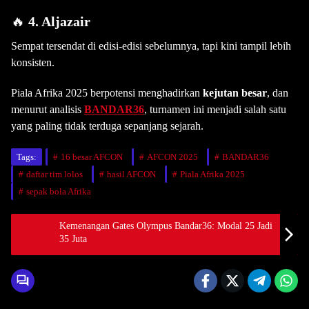
🔥
4. Aljazair
Sempat tersendat di edisi-edisi sebelumnya, tapi kini tampil lebih
konsisten.
Piala Afrika 2025 berpotensi menghadirkan
kejutan besar
, dan
menurut analisis
BANDAR36
, turnamen ini menjadi salah satu
yang paling tidak terduga sepanjang sejarah.
Tags:
16 besar AFCON
AFCON 2025
BANDAR36
daftar tim lolos
hasil AFCON
Piala Afrika 2025
sepak bola Afrika
Kemenangan Gates Olympus Bandar36: Modal 25 Jadi
35 Juta