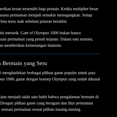
rikan kesan tersendiri bagi pemain. Ketika multiplier besar
asana permainan menjadi semakin menegangkan. Setiap
bisa terus naik sebelum putaran berakhir.
 ini menarik. Gate of Olympus 1000 bukan hanya
nsasi permainan yang penuh kejutan. Dalam satu momen,
 dan memberikan kemenangan fantastis.
 Bermain yang Seru
6 menghadirkan berbagai pilihan game populer untuk para
mpus 1000, game dengan konsep Olympus yang sudah dikenal
ta menjadi salah satu bukti bahwa pengalaman bermain di
 Dengan pilihan game yang beragam dan fitur permainan
sensasi permainan sesuai pilihan masing-masing.