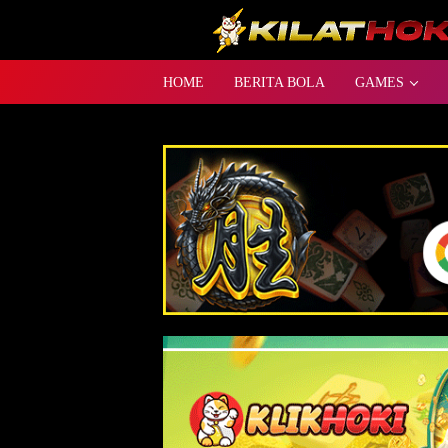
Skip
to
content
HOME
BERITA BOLA
GAMES