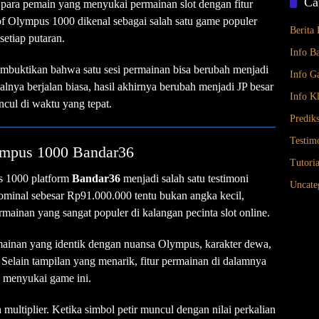
Ca
 para pemain yang menyukai permainan slot dengan fitur
of Olympus 1000 dikenal sebagai salah satu game populer
Berita 
etiap putaran.
Info B
tikan bahwa satu sesi permainan bisa berubah menjadi
Info G
lnya berjalan biasa, hasil akhirnya berubah menjadi JP besar
Info K
cul di waktu yang tepat.
Prediks
Testim
lympus 1000 Bandar36
Tutoria
s 1000 platform
Bandar36
menjadi salah satu testimoni
Uncate
minal sebesar Rp91.000.000 tentu bukan angka kecil,
mainan yang sangat populer di kalangan pecinta slot online.
ainan yang identik dengan nuansa Olympus, karakter dewa,
. Selain tampilan yang menarik, fitur permainan di dalamnya
 menyukai game ini.
h multiplier. Ketika simbol petir muncul dengan nilai perkalian