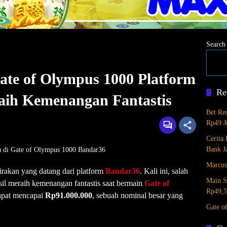
Search
Gate of Olympus 1000 Platform
Re
ih Kemenangan Fantastis
Bet Re
Rp49 J
Cerita
Bank J
Marcus
akan yang datang dari platform
Bandar36
. Kali ini, salah
Main S
sil meraih kemenangan fantastis saat bermain
Gate of
Rp49,5
apat mencapai
Rp91.000.000
, sebuah nominal besar yang
Gate o