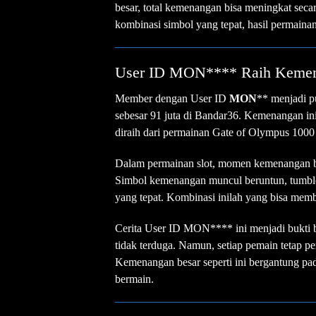
besar, total kemenangan bisa meningkat secar
kombinasi simbol yang tepat, hasil permaina
User ID MON**** Raih Kemena
Member dengan User ID
MON
** menjadi p
sebesar 91 juta di Bandar36. Kemenangan in
diraih dari permainan Gate of Olympus 1000
Dalam permainan slot, momen kemenangan besa
Simbol kemenangan muncul beruntun, tumble 
yang tepat. Kombinasi inilah yang bisa memb
Cerita User ID MON**** ini menjadi bukti
tidak terduga. Namun, setiap pemain tetap p
Kemenangan besar seperti ini bergantung pada
bermain.