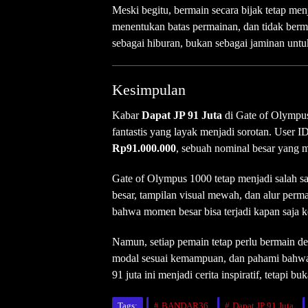
Meski begitu, bermain secara bijak tetap me
menentukan batas permainan, dan tidak berma
sebagai hiburan, bukan sebagai jaminan unt
Kesimpulan
Kabar
Dapat JP 91 Juta
di Gate of Olympus
fantastis yang layak menjadi sorotan. User I
Rp91.000.000
, sebuah nominal besar yang 
Gate of Olympus 1000 tetap menjadi salah sat
besar, tampilan visual mewah, dan alur pe
bahwa momen besar bisa terjadi kapan saja ke
Namun, setiap pemain tetap perlu bermain d
modal sesuai kemampuan, dan pahami bahwa s
91 juta ini menjadi cerita inspiratif, tetapi
Tags:
BANDAR36
Dapat JP 91 Juta