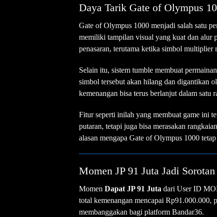
Daya Tarik Gate of Olympus 10
Gate of Olympus 1000 menjadi salah satu pe
memiliki tampilan visual yang kuat dan alur
penasaran, terutama ketika simbol multiplier 
Selain itu, sistem tumble membuat permainan
simbol tersebut akan hilang dan digantikan o
kemenangan bisa terus berlanjut dalam satu r
Fitur seperti inilah yang membuat game ini t
putaran, tetapi juga bisa merasakan rangkai
alasan mengapa Gate of Olympus 1000 tetap
Momen JP 91 Juta Jadi Sorotan
Momen
Dapat JP 91 Juta
dari User ID MON
total kemenangan mencapai Rp91.000.000, pen
membanggakan bagi platform Bandar36.