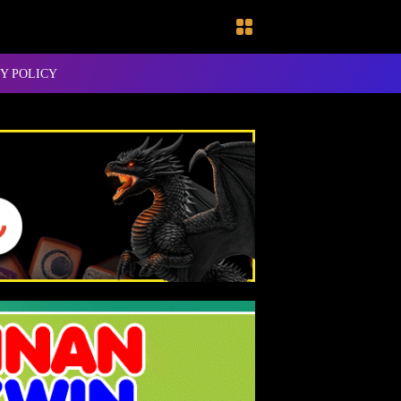
Y POLICY