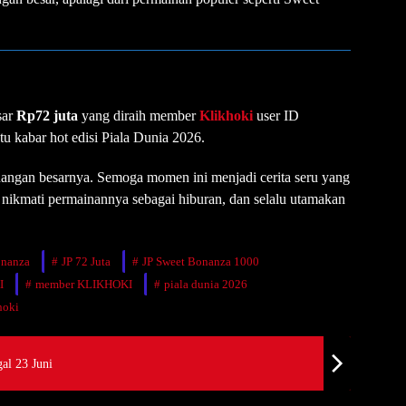
sar
Rp72 juta
yang diraih member
Klikhoki
user ID
tu kabar hot edisi Piala Dunia 2026.
angan besarnya. Semoga momen ini menjadi cerita seru yang
nikmati permainannya sebagai hiburan, dan selalu utamakan
onanza
JP 72 Juta
JP Sweet Bonanza 1000
I
member KLIKHOKI
piala dunia 2026
hoki
al 23 Juni