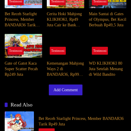
Testimoni
Testimoni
Testimoni
Bet Receh Starlight
Cerita Hoki Mahjong
Main Santai di Gates
Princess, Member
KLIKHOKI, Rp49
of Olympus, Bet Kecil
BANDAR36 Tarik
Juta Cair ke Bank
Berbuah Rp49,5 Juta
Rp49 Juta
Jago
Testimoni
Testimoni
Testimoni
Gate of Gatot Kaca
Kemenangan Mahjong
WD KLIKHOKI 80
Super Scatter Pecah
Ways 2 di
Juta Setelah Menang
Rp249 Juta
BANDAR36, Rp99
di Wild Bandito
Juta Berhasil Ditarik
Add Comment
Read Also
Bet Receh Starlight Princess, Member BANDAR36
Tarik Rp49 Juta