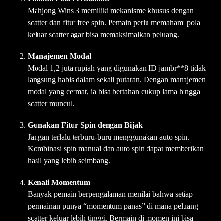
Mahjong Wins 3 memiliki mekanisme khusus dengan
scatter dan fitur free spin. Pemain perlu memahami pola
keluar scatter agar bisa memaksimalkan peluang.
Manajemen Modal
Modal 1,2 juta rupiah yang digunakan ID jambr**8 tidak
langsung habis dalam sekali putaran. Dengan manajemen
modal yang cermat, ia bisa bertahan cukup lama hingga
scatter muncul.
Gunakan Fitur Spin dengan Bijak
Jangan terlalu terburu-buru menggunakan auto spin.
Kombinasi spin manual dan auto spin dapat memberikan
hasil yang lebih seimbang.
Kenali Momentum
Banyak pemain berpengalaman menilai bahwa setiap
permainan punya “momentum panas” di mana peluang
scatter keluar lebih tinggi. Bermain di momen ini bisa