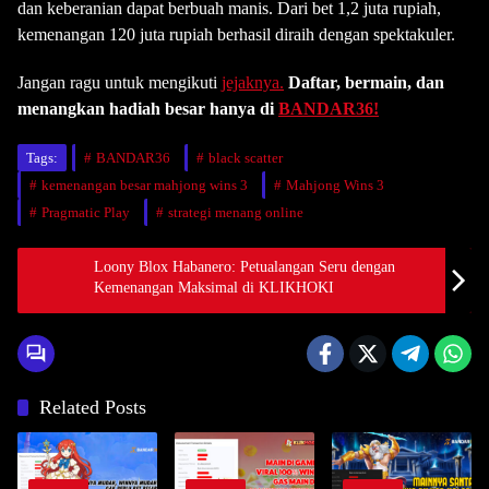
dan keberanian dapat berbuah manis. Dari bet 1,2 juta rupiah,
kemenangan 120 juta rupiah berhasil diraih dengan spektakuler.
Jangan ragu untuk mengikuti
jejaknya.
Daftar, bermain, dan
menangkan hadiah besar hanya di
BANDAR36!
Tags:
BANDAR36
black scatter
kemenangan besar mahjong wins 3
Mahjong Wins 3
Pragmatic Play
strategi menang online
Loony Blox Habanero: Petualangan Seru dengan
Kemenangan Maksimal di KLIKHOKI
Related Posts