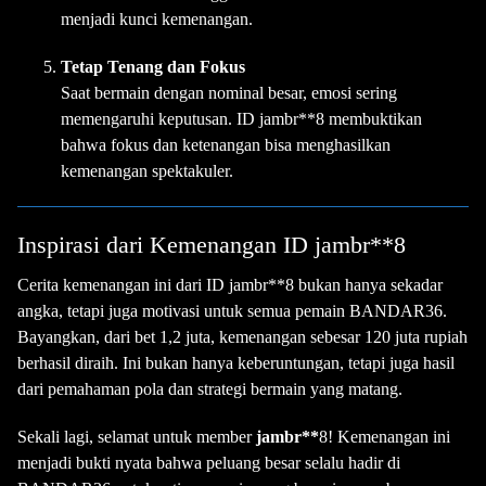
menjadi kunci kemenangan.
Tetap Tenang dan Fokus
Saat bermain dengan nominal besar, emosi sering
memengaruhi keputusan. ID jambr**8 membuktikan
bahwa fokus dan ketenangan bisa menghasilkan
kemenangan spektakuler.
Inspirasi dari Kemenangan ID jambr**8
Cerita kemenangan ini dari ID jambr**8 bukan hanya sekadar
angka, tetapi juga motivasi untuk semua pemain BANDAR36.
Bayangkan, dari bet 1,2 juta, kemenangan sebesar 120 juta rupiah
berhasil diraih. Ini bukan hanya keberuntungan, tetapi juga hasil
dari pemahaman pola dan strategi bermain yang matang.
Sekali lagi, selamat untuk member
jambr**
8! Kemenangan ini
menjadi bukti nyata bahwa peluang besar selalu hadir di