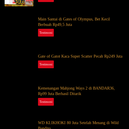
Main Santai di Gates of Olympus, Bet Kecil
Berbuah Rp49,5 Juta
Testimoni
August 1, 2026
Gate of Gatot Kaca Super Scatter Pecah Rp249 Juta
Testimoni
August 1, 2026
Kemenangan Mahjong Ways 2 di BANDAR36,
Rp99 Juta Berhasil Ditarik
Testimoni
August 1, 2026
WD KLIKHOKI 80 Juta Setelah Menang di Wild
Bandito