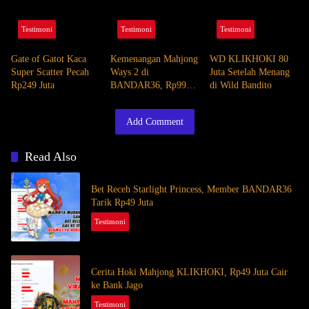
Testimoni
Testimoni
Testimoni
Gate of Gatot Kaca
Kemenangan Mahjong
WD KLIKHOKI 80
Super Scatter Pecah
Ways 2 di
Juta Setelah Menang
Rp249 Juta
BANDAR36, Rp99
di Wild Bandito
Juta Berhasil Ditarik
Add Comment
Read Also
Bet Receh Starlight Princess, Member BANDAR36
Tarik Rp49 Juta
Testimoni
August 6, 2026
Cerita Hoki Mahjong KLIKHOKI, Rp49 Juta Cair
ke Bank Jago
Testimoni
August 6, 2026