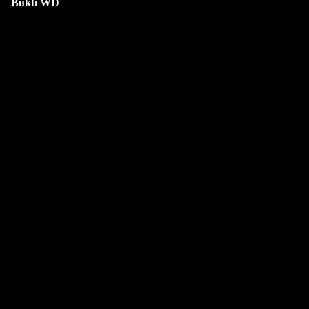
Bukti WD