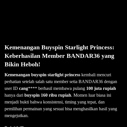
Kemenangan Buyspin Starlight Princess:
Keberhasilan Member BANDAR36 yang
Bikin Heboh!
Kemenangan buyspin starlight princess
kembali mencuri
perhatian setelah salah satu member setia BANDAR36 dengan
user ID
cang
**** berhasil membawa pulang
100 juta rupiah
hanya dari
buyspin 160 ribu rupiah
. Momen luar biasa ini
menjadi bukti bahwa konsistensi, timing yang tepat, dan
pemilihan permainan yang sesuai bisa menghasilkan hasil yang
mengejutkan.