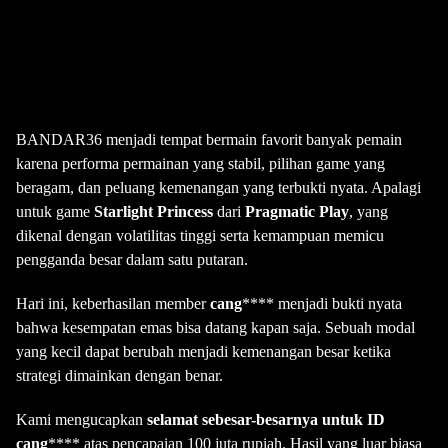
BANDAR36 menjadi tempat bermain favorit banyak pemain
karena performa permainan yang stabil, pilihan game yang
beragam, dan peluang kemenangan yang terbukti nyata. Apalagi
untuk game
Starlight Princess
dari
Pragmatic Play
, yang
dikenal dengan volatilitas tinggi serta kemampuan memicu
pengganda besar dalam satu putaran.
Hari ini, keberhasilan member
cang
**** menjadi bukti nyata
bahwa kesempatan emas bisa datang kapan saja. Sebuah modal
yang kecil dapat berubah menjadi kemenangan besar ketika
strategi dimainkan dengan benar.
Kami mengucapkan
selamat sebesar-besarnya untuk ID
cang
**** atas pencapaian 100 juta rupiah. Hasil yang luar biasa