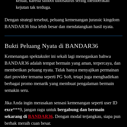
keluar, karena simbol dinosaurus sering memberikan
kejutan tak terduga.
Dengan strategi tersebut, peluang kemenangan jurassic kingdom
BANDAR36 bisa lebih besar dan mendatangkan hasil nyata.
Bukti Peluang Nyata di BANDAR36
Kemenangan spektakuler ini sekali lagi menegaskan bahwa
BANDAR36 adalah tempat bermain yang aman, terpercaya, dan
memberikan peluang nyata. Tidak hanya menyajikan permainan
dari provider ternama seperti PG Soft, tetapi juga menghadirkan
berbagai promo menarik yang membuat pengalaman bermain
semakin seru.
Jika Anda ingin merasakan sensasi kemenangan seperti user ID
exce
***9, jangan ragu untuk
bergabung dan bermain
sekarang di
BANDAR36
. Dengan modal terjangkau, siapa pun
berhak meraih cuan besar.