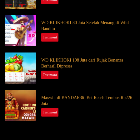
WD KLIKHOKI 80 Juta Setelah Menang di Wild
Bandito
Testimoni
August 1, 2026
WD KLIKHOKI 198 Juta dari Rujak Bonanza
Berhasil Diproses
Testimoni
July 24, 2026
Maxwin di BANDAR36: Bet Receh Tembus Rp226
Juta
Testimoni
July 24, 2026