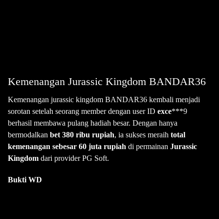
Kemenangan Jurassic Kingdom BANDAR36
Kemenangan jurassic kingdom BANDAR36 kembali menjadi
sorotan setelah seorang member dengan user ID
exce
***9
berhasil membawa pulang hadiah besar. Dengan hanya
bermodalkan
bet 380 ribu rupiah
, ia sukses meraih
total
kemenangan sebesar 60 juta rupiah
di permainan
Jurassic
Kingdom
dari provider PG Soft.
Bukti WD