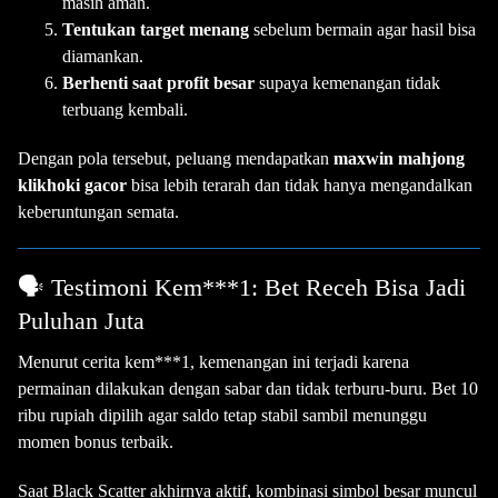
masih aman.
Tentukan target menang
sebelum bermain agar hasil bisa
diamankan.
Berhenti saat profit besar
supaya kemenangan tidak
terbuang kembali.
Dengan pola tersebut, peluang mendapatkan
maxwin mahjong
klikhoki gacor
bisa lebih terarah dan tidak hanya mengandalkan
keberuntungan semata.
🗣️ Testimoni Kem***1: Bet Receh Bisa Jadi
Puluhan Juta
Menurut cerita kem***1, kemenangan ini terjadi karena
permainan dilakukan dengan sabar dan tidak terburu-buru. Bet 10
ribu rupiah dipilih agar saldo tetap stabil sambil menunggu
momen bonus terbaik.
Saat Black Scatter akhirnya aktif, kombinasi simbol besar muncul