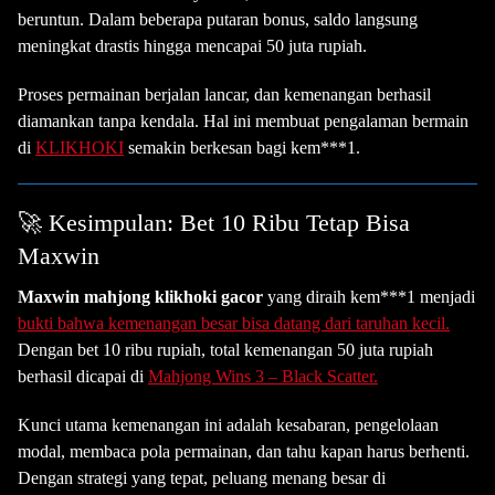
beruntun. Dalam beberapa putaran bonus, saldo langsung
meningkat drastis hingga mencapai 50 juta rupiah.
Proses permainan berjalan lancar, dan kemenangan berhasil
diamankan tanpa kendala. Hal ini membuat pengalaman bermain
di
KLIKHOKI
semakin berkesan bagi kem***1.
🚀 Kesimpulan: Bet 10 Ribu Tetap Bisa
Maxwin
Maxwin mahjong klikhoki gacor
yang diraih kem***1 menjadi
bukti bahwa kemenangan besar bisa datang dari taruhan kecil.
Dengan bet 10 ribu rupiah, total kemenangan 50 juta rupiah
berhasil dicapai di
Mahjong Wins 3 – Black Scatter.
Kunci utama kemenangan ini adalah kesabaran, pengelolaan
modal, membaca pola permainan, dan tahu kapan harus berhenti.
Dengan strategi yang tepat, peluang menang besar di