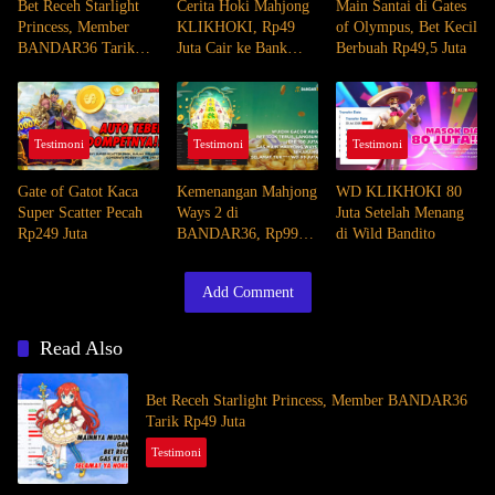
Bet Receh Starlight
Cerita Hoki Mahjong
Main Santai di Gates
Princess, Member
KLIKHOKI, Rp49
of Olympus, Bet Kecil
BANDAR36 Tarik
Juta Cair ke Bank
Berbuah Rp49,5 Juta
Rp49 Juta
Jago
Testimoni
Testimoni
Testimoni
Gate of Gatot Kaca
Kemenangan Mahjong
WD KLIKHOKI 80
Super Scatter Pecah
Ways 2 di
Juta Setelah Menang
Rp249 Juta
BANDAR36, Rp99
di Wild Bandito
Juta Berhasil Ditarik
Add Comment
Read Also
Bet Receh Starlight Princess, Member BANDAR36
Tarik Rp49 Juta
Testimoni
August 6, 2026