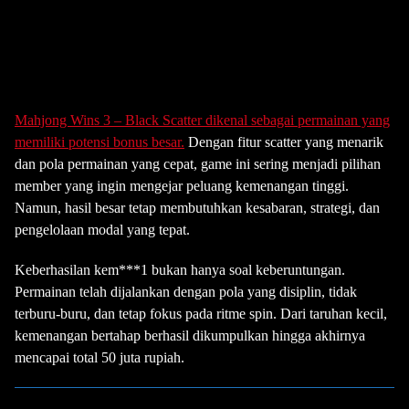
Mahjong Wins 3 – Black Scatter dikenal sebagai permainan yang
memiliki potensi bonus besar.
Dengan fitur scatter yang menarik
dan pola permainan yang cepat, game ini sering menjadi pilihan
member yang ingin mengejar peluang kemenangan tinggi.
Namun, hasil besar tetap membutuhkan kesabaran, strategi, dan
pengelolaan modal yang tepat.
Keberhasilan kem***1 bukan hanya soal keberuntungan.
Permainan telah dijalankan dengan pola yang disiplin, tidak
terburu-buru, dan tetap fokus pada ritme spin. Dari taruhan kecil,
kemenangan bertahap berhasil dikumpulkan hingga akhirnya
mencapai total 50 juta rupiah.