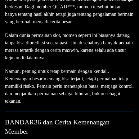
berkesan. Bagi member QUAD***, momen tersebut bukan
hanya tentang hasil akhir, tetapi juga tentang pengalaman bermain
yang berubah menjadi cerita besar.
Dalam dunia permainan slot, momen seperti ini biasanya datang
tanpa bisa diprediksi secara pasti. Itulah sebabnya banyak pemain
merasa tertarik dengan cerita maxwin, karena selalu ada unsur
kejutan di dalamnya.
Namun, penting untuk tetap bermain dengan kendali.
Kemenangan besar memang bisa terjadi, tetapi permainan tetap
memiliki risiko. Pemain perlu menetapkan batas, menjaga kontrol,
dan menjadikan permainan sebagai hiburan, bukan sebagai
tekanan.
BANDAR36 dan Cerita Kemenangan
Member