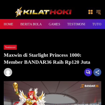
Skip to content
HOME
BERITA BOLA
GAMES
TESTIMONI
TUTORI
Home
Testimoni
Maxwin di Starlight Princess 1000: Member
BANDAR36 Raih Rp120 Juta
Testimoni
Maxwin di Starlight Princess 1000:
Member BANDAR36 Raih Rp120 Juta
Adminbdhoki
5 Min Read
June 27, 2026