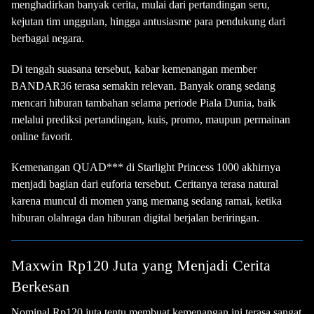
menghadirkan banyak cerita, mulai dari pertandingan seru,
kejutan tim unggulan, hingga antusiasme para pendukung dari
berbagai negara.
Di tengah suasana tersebut, kabar kemenangan member
BANDAR36 terasa semakin relevan. Banyak orang sedang
mencari hiburan tambahan selama periode Piala Dunia, baik
melalui prediksi pertandingan, kuis, promo, maupun permainan
online favorit.
Kemenangan QUAD*** di Starlight Princess 1000 akhirnya
menjadi bagian dari euforia tersebut. Ceritanya terasa natural
karena muncul di momen yang memang sedang ramai, ketika
hiburan olahraga dan hiburan digital berjalan beriringan.
Maxwin Rp120 Juta yang Menjadi Cerita
Berkesan
Nominal Rp120 juta tentu membuat kemenangan ini terasa sangat