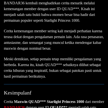
BANDAR36 kembali menghadirkan cerita menarik melalui
kemenangan member dengan user ID QUAD***. Kisah ini
menjadi salah satu bukti bahwa momen besar bisa hadir dari
permainan populer seperti Starlight Princess 1000.
Cerita kemenangan member sering kali menjadi perhatian karena
terasa dekat dengan pengalaman pemain lain. Ada rasa penasaran,
antusiasme, dan semangat yang muncul ketika mendengar kabar
maxwin dengan nominal besar.
Meski demikian, setiap pemain tetap memiliki pengalaman yang
berbeda. Karena itu, kisah QUAD*** sebaiknya dilihat sebagai
cerita hiburan yang inspiratif, bukan sebagai patokan pasti untuk
hasil permainan berikutnya.
Kesimpulanf
Cerita
Maxwin QUAD*** Starlight Princess 1000
dari member
BANDAR36
dengan user ID
QUAD**
* menjadi salah satu