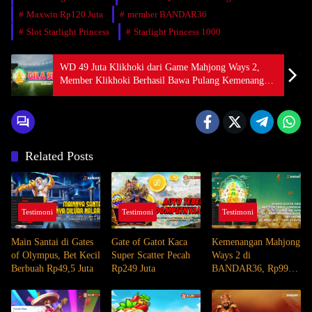
Maxwin Rp120 Juta
member BANDAR36
Slot Starlight Princess
Starlight Princess 1000
WD 49 Juta Klikhoki dari Game Mahjong Ways 2,
Member Klikhoki Berhasil Bawa Pulang Kemenangan
Besar
Related Posts
Testimoni
Testimoni
Testimoni
Main Santai di Gates
Gate of Gatot Kaca
Kemenangan Mahjong
of Olympus, Bet Kecil
Super Scatter Pecah
Ways 2 di
Berbuah Rp49,5 Juta
Rp249 Juta
BANDAR36, Rp99
Juta Berhasil Ditarik