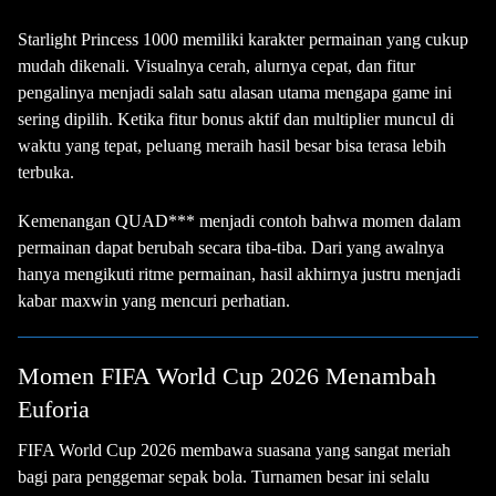
Starlight Princess 1000 memiliki karakter permainan yang cukup
mudah dikenali. Visualnya cerah, alurnya cepat, dan fitur
pengalinya menjadi salah satu alasan utama mengapa game ini
sering dipilih. Ketika fitur bonus aktif dan multiplier muncul di
waktu yang tepat, peluang meraih hasil besar bisa terasa lebih
terbuka.
Kemenangan QUAD*** menjadi contoh bahwa momen dalam
permainan dapat berubah secara tiba-tiba. Dari yang awalnya
hanya mengikuti ritme permainan, hasil akhirnya justru menjadi
kabar maxwin yang mencuri perhatian.
Momen FIFA World Cup 2026 Menambah
Euforia
FIFA World Cup 2026 membawa suasana yang sangat meriah
bagi para penggemar sepak bola. Turnamen besar ini selalu