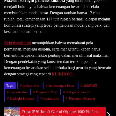
Maxwin starlight princess klikhoki
yang diraih oleh goi****
menjadi bukti nyata bahwa kemenangan besar tidak selalu
membutuhkan modal besar. Dengan taruhan hanya 12 ribu
rupiah, total kemenangan 117 juta rupiah berhasil dicapai melalui
kombinasi strategi yang tepat, pengelolaan modal yang baik, dan
kesabaran dalam bermain.
Keberhasilan ini
menunjukkan bahwa memahami pola
permainan, menjaga disiplin, serta mengetahui kapan harus
berhenti merupakan faktor penting dalam meraih hasil maksimal.
Dengan pendekatan yang konsisten dan terukur, peluang
kemenangan besar akan selalu terbuka bagi pemain yang bermain
dengan strategi yang tepat di
KLIKHOKI.
Tags:
jackpot slot
kemenangan besar
klikHOKI
maxwin slot
Pragmatic Play
slot gacor hari ini
Starlight Princess
strategi slot
Testimoni Member
Dapat JP 91 Juta di Gate of Olympus 1000 Platform