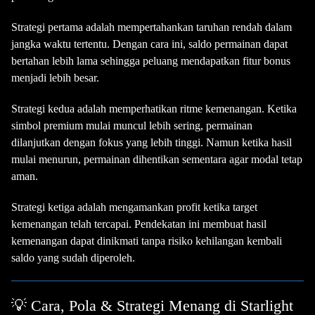
Strategi pertama adalah mempertahankan taruhan rendah dalam
jangka waktu tertentu. Dengan cara ini, saldo permainan dapat
bertahan lebih lama sehingga peluang mendapatkan fitur bonus
menjadi lebih besar.
Strategi kedua adalah memperhatikan ritme kemenangan. Ketika
simbol premium mulai muncul lebih sering, permainan
dilanjutkan dengan fokus yang lebih tinggi. Namun ketika hasil
mulai menurun, permainan dihentikan sementara agar modal tetap
aman.
Strategi ketiga adalah mengamankan profit ketika target
kemenangan telah tercapai. Pendekatan ini membuat hasil
kemenangan dapat dinikmati tanpa risiko kehilangan kembali
saldo yang sudah diperoleh.
💡 Cara, Pola & Strategi Menang di Starlight