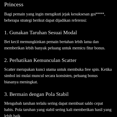
Princess
Bagi pemain yang ingin mengikuti jejak kesuksesan goi****,
beberapa strategi berikut dapat dijadikan referensi:
1. Gunakan Taruhan Sesuai Modal
Bet kecil memungkinkan pemain bertahan lebih lama dan
memberikan lebih banyak peluang untuk memicu fitur bonus.
2. Perhatikan Kemunculan Scatter
Scatter merupakan kunci utama untuk membuka free spin. Ketika
simbol ini mulai muncul secara konsisten, peluang bonus
biasanya meningkat.
3. Bermain dengan Pola Stabil
Mengubah taruhan terlalu sering dapat membuat saldo cepat
habis. Pola taruhan yang stabil sering kali memberikan hasil yang
lebih baik.