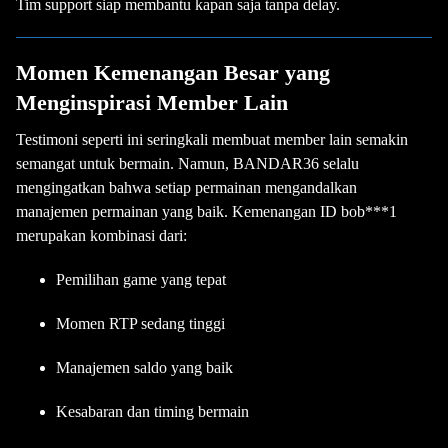
Tim support siap membantu kapan saja tanpa delay.
Momen Kemenangan Besar yang
Menginspirasi Member Lain
Testimoni seperti ini seringkali membuat member lain semakin
semangat untuk bermain. Namun, BANDAR36 selalu
mengingatkan bahwa setiap permainan mengandalkan
manajemen permainan yang baik. Kemenangan ID bob***1
merupakan kombinasi dari:
Pemilihan game yang tepat
Momen RTP sedang tinggi
Manajemen saldo yang baik
Kesabaran dan timing bermain