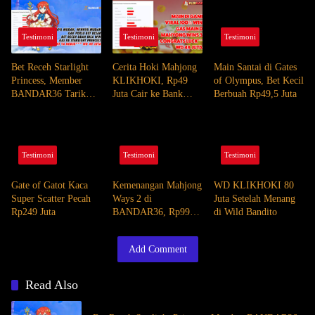
Testimoni
Testimoni
Testimoni
Bet Receh Starlight
Cerita Hoki Mahjong
Main Santai di Gates
Princess, Member
KLIKHOKI, Rp49
of Olympus, Bet Kecil
BANDAR36 Tarik
Juta Cair ke Bank
Berbuah Rp49,5 Juta
Rp49 Juta
Jago
Testimoni
Testimoni
Testimoni
Gate of Gatot Kaca
Kemenangan Mahjong
WD KLIKHOKI 80
Super Scatter Pecah
Ways 2 di
Juta Setelah Menang
Rp249 Juta
BANDAR36, Rp99
di Wild Bandito
Juta Berhasil Ditarik
Add Comment
Read Also